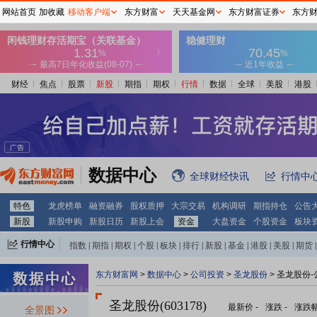
网站首页
加收藏
移动客户端
东方财富
天天基金网
东方财富证券
东方
财经
焦点
股票
新股
期指
期权
行情
数据
全球
美股
港股
数据中心
全球财经快讯
行情中
特色
龙虎榜单
融资融券
股权质押
大宗交易
机构调研
期指持仓
公告
新股
新股申购
新股日历
新股上会
资金
大盘资金
个股资金
板块
行情中心
指数
|
期指
|
期权
|
个股
|
板块
|
排行
|
新股
|
基金
|
港股
|
美股
|
期货
|
外汇
|
黄金
|
自选股
|
自选基金
东方财富网
>
数据中心
>
公司投资
>
圣龙股份
> 圣龙股份
圣龙股份(603178)
最新价
-
涨跌
-
涨跌
全景图