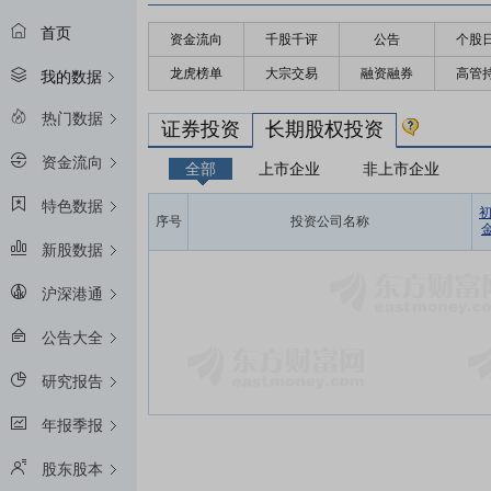
首页
资金流向
千股千评
公告
个股
龙虎榜单
大宗交易
融资融券
高管
我的数据
热门数据
证券投资
长期股权投资
资金流向
全部
上市企业
非上市企业
特色数据
序号
投资公司名称
金
新股数据
沪深港通
公告大全
研究报告
年报季报
股东股本