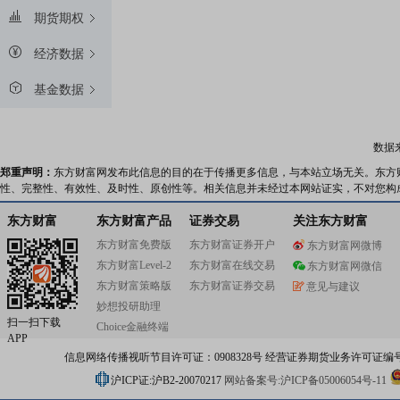
期货期权
经济数据
基金数据
数据
郑重声明：
东方财富网发布此信息的目的在于传播更多信息，与本站立场无关。东方
性、完整性、有效性、及时性、原创性等。相关信息并未经过本网站证实，不对您构
东方财富
东方财富产品
证券交易
关注东方财富
东方财富免费版
东方财富证券开户
东方财富网微博
东方财富Level-2
东方财富在线交易
东方财富网微信
东方财富策略版
东方财富证券交易
意见与建议
妙想投研助理
扫一扫下载
Choice金融终端
APP
信息网络传播视听节目许可证：0908328号 经营证券期货业务许可证编号：91310
沪ICP证:沪B2-20070217
网站备案号:沪ICP备05006054号-11