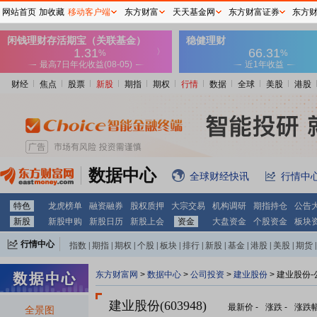
网站首页
加收藏
移动客户端
东方财富
天天基金网
东方财富证券
东方
财经
焦点
股票
新股
期指
期权
行情
数据
全球
美股
港股
数据中心
全球财经快讯
行情中
特色
龙虎榜单
融资融券
股权质押
大宗交易
机构调研
期指持仓
公告
新股
新股申购
新股日历
新股上会
资金
大盘资金
个股资金
板块
行情中心
指数
|
期指
|
期权
|
个股
|
板块
|
排行
|
新股
|
基金
|
港股
|
美股
|
期货
|
外汇
|
黄金
|
自选股
|
自选基金
东方财富网
>
数据中心
>
公司投资
>
建业股份
> 建业股份
建业股份(603948)
最新价
-
涨跌
-
涨跌
全景图