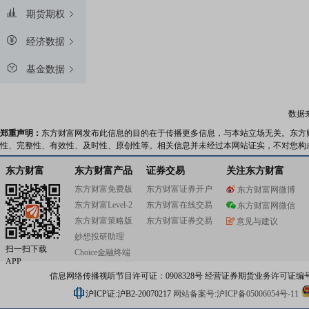
期货期权
经济数据
基金数据
数据
郑重声明：
东方财富网发布此信息的目的在于传播更多信息，与本站立场无关。东方
性、完整性、有效性、及时性、原创性等。相关信息并未经过本网站证实，不对您构
东方财富
东方财富产品
证券交易
关注东方财富
东方财富免费版
东方财富证券开户
东方财富网微博
东方财富Level-2
东方财富在线交易
东方财富网微信
东方财富策略版
东方财富证券交易
意见与建议
妙想投研助理
扫一扫下载
Choice金融终端
APP
信息网络传播视听节目许可证：0908328号 经营证券期货业务许可证编号：91310
沪ICP证:沪B2-20070217
网站备案号:沪ICP备05006054号-11