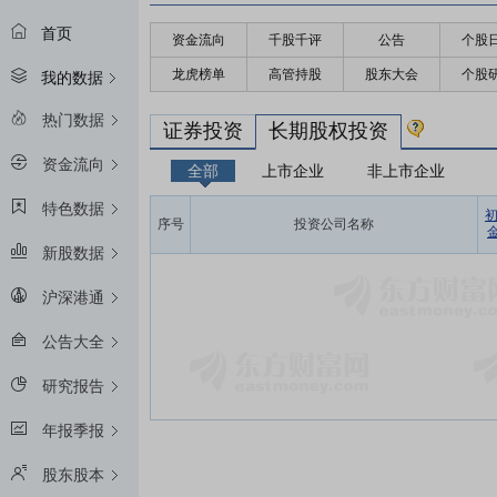
首页
资金流向
千股千评
公告
个股
龙虎榜单
高管持股
股东大会
个股
我的数据
热门数据
证券投资
长期股权投资
资金流向
全部
上市企业
非上市企业
特色数据
序号
投资公司名称
金
新股数据
沪深港通
公告大全
研究报告
年报季报
股东股本