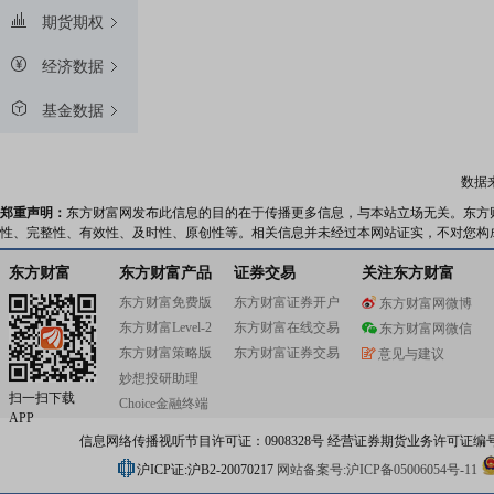
期货期权
经济数据
基金数据
数据
郑重声明：
东方财富网发布此信息的目的在于传播更多信息，与本站立场无关。东方
性、完整性、有效性、及时性、原创性等。相关信息并未经过本网站证实，不对您构
东方财富
东方财富产品
证券交易
关注东方财富
东方财富免费版
东方财富证券开户
东方财富网微博
东方财富Level-2
东方财富在线交易
东方财富网微信
东方财富策略版
东方财富证券交易
意见与建议
妙想投研助理
扫一扫下载
Choice金融终端
APP
信息网络传播视听节目许可证：0908328号 经营证券期货业务许可证编号：91310
沪ICP证:沪B2-20070217
网站备案号:沪ICP备05006054号-11