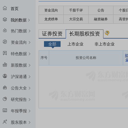
首页
资金流向
千股千评
公告
个股
龙虎榜单
大宗交易
融资融券
高管
我的数据
热门数据
证券投资
长期股权投资
资金流向
全部
上市企业
非上市企业
特色数据
序号
投资公司名称
金
新股数据
沪深港通
公告大全
研究报告
年报季报
股东股本