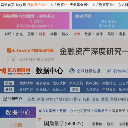
网站首页
加收藏
移动客户端
东方财富
天天基金网
东方财富证券
东方
财经
焦点
股票
新股
期指
期权
行情
数据
全球
美股
港股
数据中心
全球财经快讯
行情中
特色
龙虎榜单
融资融券
股权质押
大宗交易
机构调研
期指持仓
公告
新股
新股申购
新股日历
新股上会
资金
大盘资金
个股资金
板块
行情中心
指数
|
期指
|
期权
|
个股
|
板块
|
排行
|
新股
|
基金
|
港股
|
美股
|
期货
|
外汇
|
黄金
|
自选股
|
自选基金
东方财富网
>
数据中心
>
公司投资
>
国盾量子
> 国盾量子
国盾量子(688027)
最新价
-
涨跌
-
涨跌
全景图