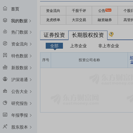
首页
资金流向
千股千评
公告
个股
龙虎榜单
大宗交易
融资融券
高管
我的数据
热门数据
证券投资
长期股权投资
资金流向
全部
上市企业
非上市企业
特色数据
序号
投资公司名称
金
新股数据
沪深港通
公告大全
研究报告
年报季报
股东股本