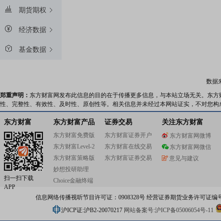
期货期权
经济数据
基金数据
数据
郑重声明：
东方财富网发布此信息的目的在于传播更多信息，与本站立场无关。东方
性、完整性、有效性、及时性、原创性等。相关信息并未经过本网站证实，不对您构
东方财富
东方财富产品
证券交易
关注东方财富
东方财富免费版
东方财富证券开户
东方财富网微博
东方财富Level-2
东方财富在线交易
东方财富网微信
东方财富策略版
东方财富证券交易
意见与建议
妙想投研助理
扫一扫下载
Choice金融终端
APP
信息网络传播视听节目许可证：0908328号 经营证券期货业务许可证编号：91310
沪ICP证:沪B2-20070217
网站备案号:沪ICP备05006054号-11