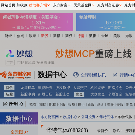
网站首页
加收藏
移动客户端
东方财富
天天基金网
东方财富证券
东方
财经
焦点
股票
新股
期指
期权
行情
数据
全球
美股
港股
数据中心
全球财经快讯
行情中
特色
龙虎榜单
融资融券
股权质押
大宗交易
机构调研
期指持仓
公告
新股
新股申购
新股日历
新股上会
资金
大盘资金
个股资金
板块
行情中心
指数
|
期指
|
期权
|
个股
|
板块
|
排行
|
新股
|
基金
|
港股
|
美股
|
期货
|
外汇
|
黄金
|
自选股
|
自选基金
东方财富网
>
数据中心
>
公司投资
>
华特气体
> 华特气体
华特气体(688268)
最新价
-
涨跌
-
涨跌
全景图