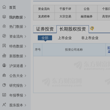
首页
资金流向
千股千评
公告
个股
龙虎榜单
大宗交易
融资融券
高管
我的数据
热门数据
证券投资
长期股权投资
资金流向
全部
上市企业
非上市企业
特色数据
序号
投资公司名称
金
新股数据
沪深港通
公告大全
研究报告
年报季报
股东股本