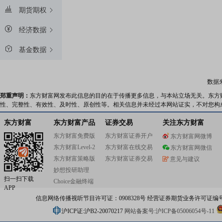
期货期权
经济数据
基金数据
数据
郑重声明：
东方财富网发布此信息的目的在于传播更多信息，与本站立场无关。东方
性、完整性、有效性、及时性、原创性等。相关信息并未经过本网站证实，不对您构
东方财富
东方财富产品
证券交易
关注东方财富
东方财富免费版
东方财富证券开户
东方财富网微博
东方财富Level-2
东方财富在线交易
东方财富网微信
东方财富策略版
东方财富证券交易
意见与建议
妙想投研助理
扫一扫下载
Choice金融终端
APP
信息网络传播视听节目许可证：0908328号 经营证券期货业务许可证编号：91310
沪ICP证:沪B2-20070217
网站备案号:沪ICP备05006054号-11