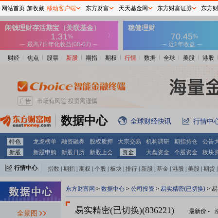
网站首页
加收藏
移动客户端
东方财富
天天基金网
东方财富证券
东方
财经
焦点
股票
新股
期指
期权
行情
数据
全球
美股
港股
数据中心
全球财经快讯
行情中
特色
龙虎榜单
融资融券
股权质押
大宗交易
机构调研
期指持仓
公告
新股
新股申购
新股日历
新股上会
资金
大盘资金
个股资金
板块
行情中心
指数
|
期指
|
期权
|
个股
|
板块
|
排行
|
新股
|
基金
|
港股
|
美股
|
期货
|
外汇
|
黄金
|
自选股
|
自选基金
东方财富网
>
数据中心
>
公司投资
>
易实精密(已切换)
> 
易实精密(已切换)(836221)
最新价
-
全景图