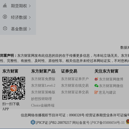
期货期权
经济数据
基金数据
数据
郑重声明：
东方财富网发布此信息的目的在于传播更多信息，与本站立场无关。东方
性、完整性、有效性、及时性、原创性等。相关信息并未经过本网站证实，不对您构
东方财富
东方财富产品
证券交易
关注东方财富
东方财富免费版
东方财富证券开户
东方财富网微博
东方财富Level-2
东方财富在线交易
东方财富网微信
东方财富策略版
东方财富证券交易
意见与建议
妙想投研助理
扫一扫下载
Choice金融终端
APP
信息网络传播视听节目许可证：0908328号 经营证券期货业务许可证编号：91310
沪ICP证:沪B2-20070217
网站备案号:沪ICP备05006054号-11