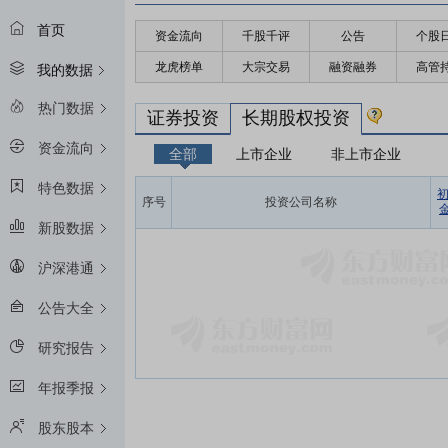
首页
资金流向
千股千评
公告
个股
龙虎榜单
大宗交易
融资融券
高管
我的数据
热门数据
证券投资
长期股权投资
资金流向
全部
上市企业
非上市企业
特色数据
序号
投资公司名称
金
新股数据
沪深港通
公告大全
研究报告
年报季报
股东股本