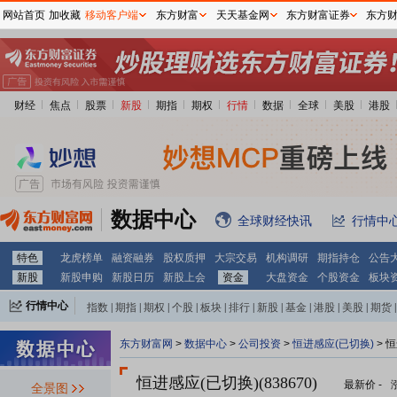
网站首页
加收藏
移动客户端
东方财富
天天基金网
东方财富证券
东方
财经
焦点
股票
新股
期指
期权
行情
数据
全球
美股
港股
数据中心
全球财经快讯
行情中
特色
龙虎榜单
融资融券
股权质押
大宗交易
机构调研
期指持仓
公告
新股
新股申购
新股日历
新股上会
资金
大盘资金
个股资金
板块
行情中心
指数
|
期指
|
期权
|
个股
|
板块
|
排行
|
新股
|
基金
|
港股
|
美股
|
期货
|
外汇
|
黄金
|
自选股
|
自选基金
东方财富网
>
数据中心
>
公司投资
>
恒进感应(已切换)
> 
恒进感应(已切换)(838670)
最新价
-
全景图