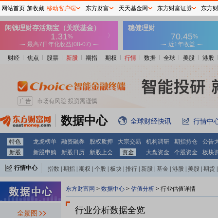
网站首页
加收藏
移动客户端
东方财富
天天基金网
东方财富证券
东方
财经
焦点
股票
新股
期指
期权
行情
数据
全球
美股
港股
数据中心
全球财经快讯
行情中
特色
龙虎榜单
融资融券
股权质押
大宗交易
机构调研
期指持仓
公告
新股
新股申购
新股日历
新股上会
资金
大盘资金
个股资金
板块
行情中心
指数
|
期指
|
期权
|
个股
|
板块
|
排行
|
新股
|
基金
|
港股
|
美股
|
期货
|
外汇
|
黄金
|
自选股
|
自选基金
东方财富网
>
数据中心
>
估值分析
> 行业估值详情
行业分析数据全览
全景图