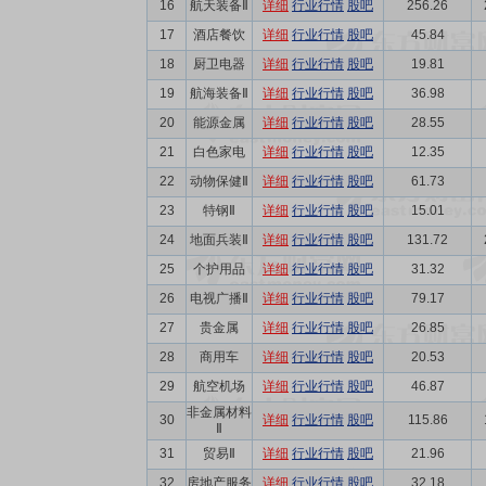
16
航天装备Ⅱ
详细
行业行情
股吧
256.26
17
酒店餐饮
详细
行业行情
股吧
45.84
18
厨卫电器
详细
行业行情
股吧
19.81
19
航海装备Ⅱ
详细
行业行情
股吧
36.98
20
能源金属
详细
行业行情
股吧
28.55
21
白色家电
详细
行业行情
股吧
12.35
22
动物保健Ⅱ
详细
行业行情
股吧
61.73
23
特钢Ⅱ
详细
行业行情
股吧
15.01
24
地面兵装Ⅱ
详细
行业行情
股吧
131.72
25
个护用品
详细
行业行情
股吧
31.32
26
电视广播Ⅱ
详细
行业行情
股吧
79.17
27
贵金属
详细
行业行情
股吧
26.85
28
商用车
详细
行业行情
股吧
20.53
29
航空机场
详细
行业行情
股吧
46.87
非金属材料
30
详细
行业行情
股吧
115.86
Ⅱ
31
贸易Ⅱ
详细
行业行情
股吧
21.96
32
房地产服务
详细
行业行情
股吧
32.18