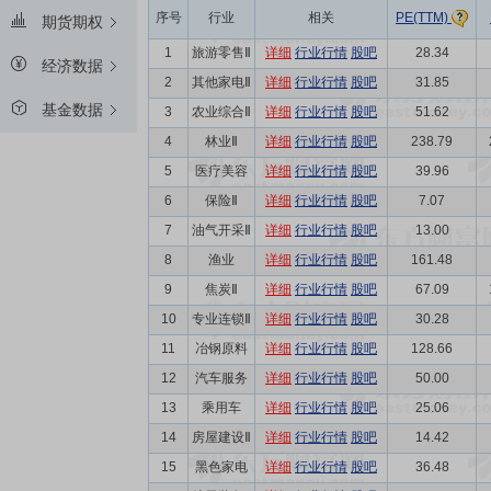
序号
行业
相关
PE(TTM)
期货期权
1
旅游零售Ⅱ
详细
行业行情
股吧
28.34
经济数据
2
其他家电Ⅱ
详细
行业行情
股吧
31.85
基金数据
3
农业综合Ⅱ
详细
行业行情
股吧
51.62
4
林业Ⅱ
详细
行业行情
股吧
238.79
5
医疗美容
详细
行业行情
股吧
39.96
6
保险Ⅱ
详细
行业行情
股吧
7.07
7
油气开采Ⅱ
详细
行业行情
股吧
13.00
8
渔业
详细
行业行情
股吧
161.48
9
焦炭Ⅱ
详细
行业行情
股吧
67.09
10
专业连锁Ⅱ
详细
行业行情
股吧
30.28
11
冶钢原料
详细
行业行情
股吧
128.66
12
汽车服务
详细
行业行情
股吧
50.00
13
乘用车
详细
行业行情
股吧
25.06
14
房屋建设Ⅱ
详细
行业行情
股吧
14.42
15
黑色家电
详细
行业行情
股吧
36.48