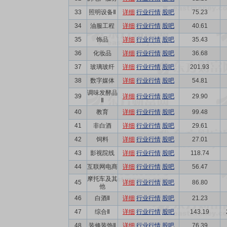
33
照明设备Ⅱ
详细
行业行情
股吧
75.23
34
油服工程
详细
行业行情
股吧
40.61
35
饰品
详细
行业行情
股吧
35.43
36
化妆品
详细
行业行情
股吧
36.68
37
玻璃玻纤
详细
行业行情
股吧
201.93
38
数字媒体
详细
行业行情
股吧
54.81
调味发酵品
39
详细
行业行情
股吧
29.90
Ⅱ
40
教育
详细
行业行情
股吧
99.48
41
非白酒
详细
行业行情
股吧
29.61
42
饲料
详细
行业行情
股吧
27.01
43
影视院线
详细
行业行情
股吧
118.74
44
互联网电商
详细
行业行情
股吧
56.47
摩托车及其
45
详细
行业行情
股吧
86.80
他
46
白酒Ⅱ
详细
行业行情
股吧
21.23
47
综合Ⅱ
详细
行业行情
股吧
143.19
48
装修装饰Ⅱ
详细
行业行情
股吧
76.39