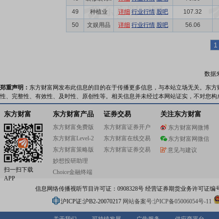
49
种植业
详细
行业行情
股吧
107.32
50
文娱用品
详细
行业行情
股吧
56.06
1
数据
郑重声明：
东方财富网发布此信息的目的在于传播更多信息，与本站立场无关。东方
性、完整性、有效性、及时性、原创性等。相关信息并未经过本网站证实，不对您构
东方财富
东方财富产品
证券交易
关注东方财富
东方财富免费版
东方财富证券开户
东方财富网微博
东方财富Level-2
东方财富在线交易
东方财富网微信
东方财富策略版
东方财富证券交易
意见与建议
妙想投研助理
扫一扫下载
Choice金融终端
APP
信息网络传播视听节目许可证：0908328号 经营证券期货业务许可证编号：91310
沪ICP证:沪B2-20070217
网站备案号:沪ICP备05006054号-11