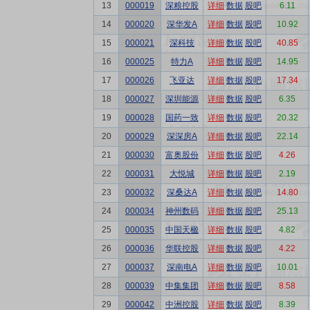
13
000019
深粮控股
详细
数据
股吧
6.11
14
000020
深华发A
详细
数据
股吧
10.92
15
000021
深科技
详细
数据
股吧
40.85
16
000025
特力A
详细
数据
股吧
14.95
17
000026
飞亚达
详细
数据
股吧
17.34
18
000027
深圳能源
详细
数据
股吧
6.35
19
000028
国药一致
详细
数据
股吧
20.32
20
000029
深深房A
详细
数据
股吧
22.14
21
000030
富奥股份
详细
数据
股吧
4.26
22
000031
大悦城
详细
数据
股吧
2.19
23
000032
深桑达A
详细
数据
股吧
14.80
24
000034
神州数码
详细
数据
股吧
25.13
25
000035
中国天楹
详细
数据
股吧
4.82
26
000036
华联控股
详细
数据
股吧
4.22
27
000037
深南电A
详细
数据
股吧
10.01
28
000039
中集集团
详细
数据
股吧
8.58
29
000042
中洲控股
详细
数据
股吧
8.39