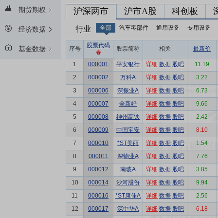
期货期权
沪深两市
沪市A股
科创板
全部
汽车零部件
通用设备
专用设备
行业
经济数据
股票代码
基金数据
序号
股票简称
相关
最新价
1
000001
平安银行
详细
数据
股吧
11.19
2
000002
万科A
详细
数据
股吧
3.22
3
000006
深振业A
详细
数据
股吧
6.73
4
000007
全新好
详细
数据
股吧
9.66
5
000008
神州高铁
详细
数据
股吧
2.42
6
000009
中国宝安
详细
数据
股吧
8.10
7
000010
*ST美丽
详细
数据
股吧
1.54
8
000011
深物业A
详细
数据
股吧
7.76
9
000012
南玻A
详细
数据
股吧
3.85
10
000014
沙河股份
详细
数据
股吧
9.94
11
000016
*ST康佳A
详细
数据
股吧
2.56
12
000017
深中华A
详细
数据
股吧
6.18