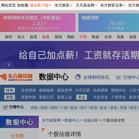
网站首页
加收藏
移动客户端
东方财富
天天基金网
东方财富证券
东方
财经
焦点
股票
新股
期指
期权
行情
数据
全球
美股
港股
数据中心
全球财经快讯
行情中
特色
龙虎榜单
融资融券
股权质押
大宗交易
机构调研
期指持仓
公告
新股
新股申购
新股日历
新股上会
资金
大盘资金
个股资金
板块
行情中心
指数
|
期指
|
期权
|
个股
|
板块
|
排行
|
新股
|
基金
|
港股
|
美股
|
期货
|
外汇
|
黄金
|
自选股
|
自选基金
东方财富网
>
数据中心
>
估值分析
> 个股估值详情
个股估值详情
全景图