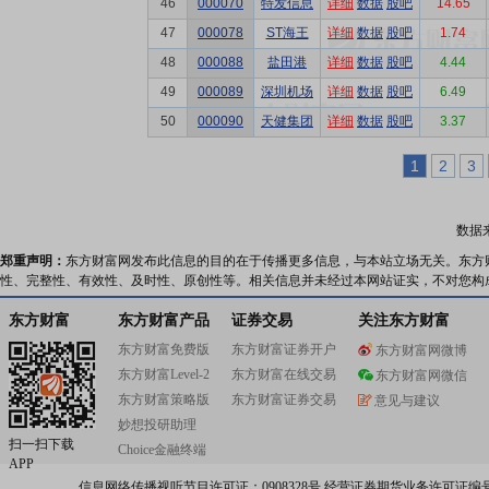
46
000070
特发信息
详细
数据
股吧
14.65
47
000078
ST海王
详细
数据
股吧
1.74
48
000088
盐田港
详细
数据
股吧
4.44
49
000089
深圳机场
详细
数据
股吧
6.49
50
000090
天健集团
详细
数据
股吧
3.37
1
2
3
数据
郑重声明：
东方财富网发布此信息的目的在于传播更多信息，与本站立场无关。东方
性、完整性、有效性、及时性、原创性等。相关信息并未经过本网站证实，不对您构
东方财富
东方财富产品
证券交易
关注东方财富
东方财富免费版
东方财富证券开户
东方财富网微博
东方财富Level-2
东方财富在线交易
东方财富网微信
东方财富策略版
东方财富证券交易
意见与建议
妙想投研助理
扫一扫下载
Choice金融终端
APP
信息网络传播视听节目许可证：0908328号 经营证券期货业务许可证编号：91310