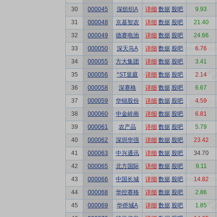
30
000045
深纺织A
详细
数据
股吧
9.93
31
000048
京基智农
详细
数据
股吧
21.40
32
000049
德赛电池
详细
数据
股吧
24.66
33
000050
深天马A
详细
数据
股吧
6.76
34
000055
方大集团
详细
数据
股吧
3.41
35
000056
*ST皇庭
详细
数据
股吧
2.14
36
000058
深赛格
详细
数据
股吧
6.67
37
000059
华锦股份
详细
数据
股吧
4.59
38
000060
中金岭南
详细
数据
股吧
6.81
39
000061
农产品
详细
数据
股吧
5.79
40
000062
深圳华强
详细
数据
股吧
23.42
41
000063
中兴通讯
详细
数据
股吧
34.70
42
000065
北方国际
详细
数据
股吧
9.11
43
000066
中国长城
详细
数据
股吧
14.82
44
000068
华控赛格
详细
数据
股吧
2.86
45
000069
华侨城A
详细
数据
股吧
1.85