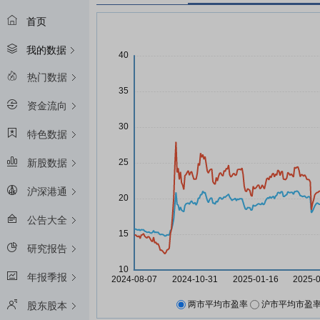
首页
我的数据
热门数据
资金流向
特色数据
新股数据
沪深港通
公告大全
研究报告
年报季报
两市平均市盈率
沪市平均市盈
股东股本