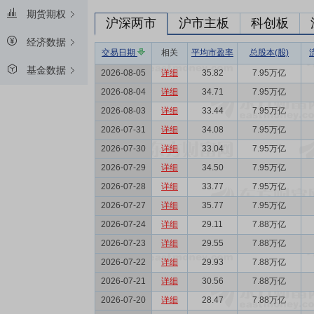
期货期权
沪深两市
沪市主板
科创板
经济数据
交易日期
相关
平均市盈率
总股本(股)
基金数据
2026-08-05
详细
35.82
7.95万亿
2026-08-04
详细
34.71
7.95万亿
2026-08-03
详细
33.44
7.95万亿
2026-07-31
详细
34.08
7.95万亿
2026-07-30
详细
33.04
7.95万亿
2026-07-29
详细
34.50
7.95万亿
2026-07-28
详细
33.77
7.95万亿
2026-07-27
详细
35.77
7.95万亿
2026-07-24
详细
29.11
7.88万亿
2026-07-23
详细
29.55
7.88万亿
2026-07-22
详细
29.93
7.88万亿
2026-07-21
详细
30.56
7.88万亿
2026-07-20
详细
28.47
7.88万亿