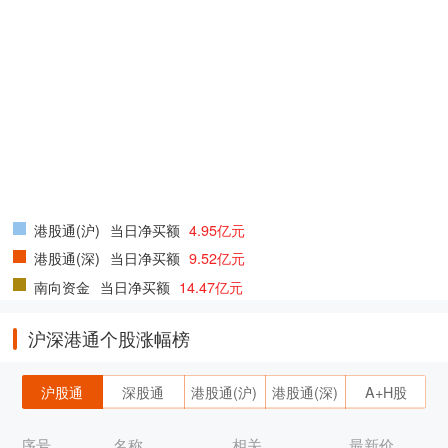
港股通(沪)
当日净买额
4.95亿元
港股通(深)
当日净买额
9.52亿元
南向资金
当日净买额
14.47亿元
沪深港通个股涨幅榜
沪股通
深股通
港股通(沪)
港股通(深)
A+H股
序号
名称
相关
最新价