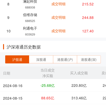
澜起科技
成交明细
215.52
8
688008
佰维存储
成交明细
244.88
9
688525
利通电子
成交明细
127.40
10
603629
沪深港通历史数据
沪股通
深股通
港股通(沪)
港股通(深)
当日成交
买入成交额
卖
日期
净买额
-25.68亿
220.80亿
2
2024-08-16
88.65亿
313.46亿
2
2024-08-15