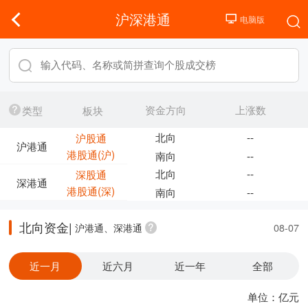
沪深港通
资金方向
上涨数
类型
板块
北向
--
沪股通
沪港通
港股通(沪)
南向
--
北向
--
深股通
深港通
港股通(深)
南向
--
北向资金|
沪港通、深港通
08-07
近一月
近六月
近一年
全部
单位：亿元