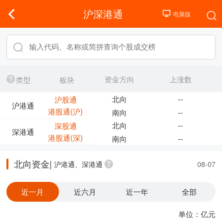
沪深港通
资金方向
上涨数
类型
板块
北向
--
沪股通
沪港通
港股通(沪)
南向
--
北向
--
深股通
深港通
港股通(深)
南向
--
北向资金|
沪港通、深港通
08-07
近一月
近六月
近一年
全部
单位：亿元