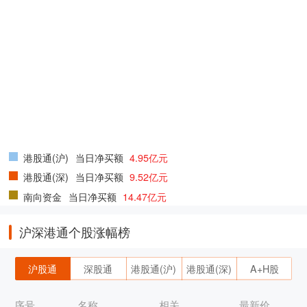
港股通(沪)
当日净买额
4.95亿元
港股通(深)
当日净买额
9.52亿元
南向资金
当日净买额
14.47亿元
沪深港通个股涨幅榜
沪股通
深股通
港股通(沪)
港股通(深)
A+H股
序号
名称
相关
最新价