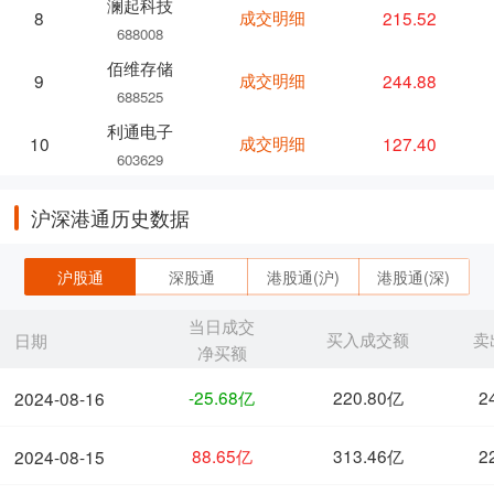
澜起科技
成交明细
215.52
8
688008
佰维存储
成交明细
244.88
9
688525
利通电子
成交明细
127.40
10
603629
沪深港通历史数据
沪股通
深股通
港股通(沪)
港股通(深)
当日成交
买入成交额
卖
日期
净买额
-25.68亿
220.80亿
2
2024-08-16
88.65亿
313.46亿
2
2024-08-15