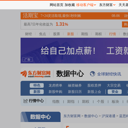
网站首页
加收藏
移动客户端
东方财富
天天
财经
焦点
股票
新股
期指
期权
行情
数
数据中心
全球财经快讯
特色
龙虎榜单
融资融券
股权质押
大宗交易
新股
新股申购
新股日历
新股上会
资金
行情中心
指数
期指
期权
个股
板块
|
|
|
|
|
东方财富网
>
数据中心
>
沪深港通
>
蓝思