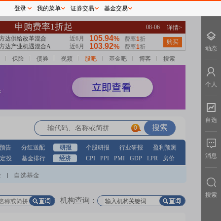
登录
我的菜单
证券交易
基金交易
动态
保险
债券
视频
股吧
基金吧
博客
搜索
个人
自选
0
预告
分红送配
研报
个股研报
行业研报
盈利预测
消息
定投
基金排行
经济
CPI
PPI
PMI
GDP
LPR
房价
股
自选基金
|
搜索
机构查询：