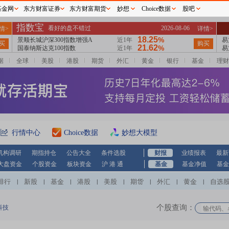
基金网
东方财富证券
东方财富期货
妙想
Choice数据
股吧
据
全球
美股
港股
期货
外汇
黄金
银行
基金
理财
行情中心
Choice数据
妙想大模型
机构调研
期指持仓
公告大全
条件选股
财报
业绩报表
最新
大盘资金
个股资金
板块资金
沪 港 通
基金
基金净值
基金
排行
新股
基金
港股
美股
期货
外汇
黄金
自选
|
|
|
|
|
|
|
|
个股查询：
科技