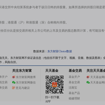
示港交所中央结算系统参与者于该日日终的持股量。如果所选择的持股日期是
持股，港股通（沪）和港股通（深）合称南向持股。
股份百分比是按交易所相关上市公司的上市及交易的股总数而计算，有可能沒
数据来源：
东方财富Choice数据
场无关。东方财富网不保证该信息（包括但不限于文字、视频、音频、数据及图表）
作，风险自担。
关注东方财富
天天基金
基金交易
关注天天基
券开户
基金开户
东方财富网微博
天天基金网
线交易
基金交易
东方财富网微信
天天基金网
券交易
活期宝
意见与建议
基金产品
扫一扫下载
稳健理财
APP