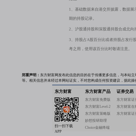
1、基础数据来自港交所披露，数据展
期的持股记录。
2、沪股通持股和深股通持股合成北向
3、持股占A股百分比或者持股占发行
考之用，使用该百分比时敬请注意。
郑重声明：
东方财富网发布此信息的目的在于传播更多信息，与本站立
等。相关信息并未经过本网站证实，不对您构成任何投资建议，据此操
东方财富
东方财富产品
证券交易
东方财富免费版
东方财富证
东方财富Level-2
东方财富在
东方财富策略版
东方财富证
妙想投研助理
扫一扫下载
Choice金融终端
APP