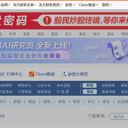
基金网
东方财富证券
东方财富期货
妙想
Choice数据
股吧
据
全球
美股
港股
期货
外汇
黄金
银行
基金
理财
行情中心
Choice数据
妙想大模型
机构调研
期指持仓
公告大全
条件选股
财报
业绩报表
最新
大盘资金
个股资金
板块资金
沪 港 通
基金
基金净值
基金
排行
新股
基金
港股
美股
期货
外汇
黄金
自选
|
|
|
|
|
|
|
|
个股查询：
股份