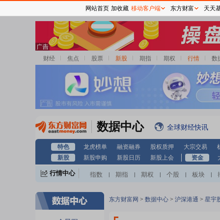
网站首页
加收藏
移动客户端
东方财富
天天
财经
焦点
股票
新股
期指
期权
行情
数
数据中心
全球财经快讯
特色
龙虎榜单
融资融券
股权质押
大宗交易
新股
新股申购
新股日历
新股上会
资金
行情中心
指数
期指
期权
个股
板块
|
|
|
|
|
东方财富网
>
数据中心
>
沪深港通
>
星宇