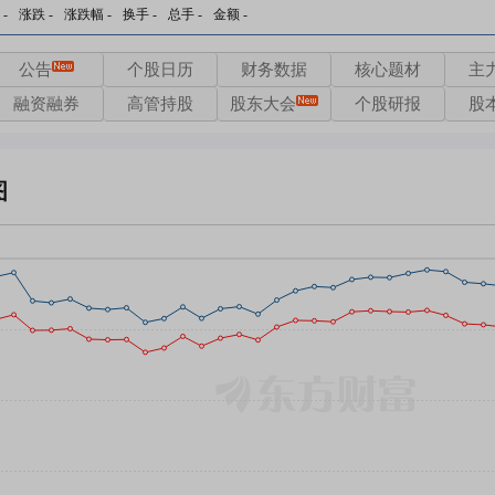
-
涨跌
-
涨跌幅
-
换手
-
总手
-
金额
-
公告
个股日历
财务数据
核心题材
主
融资融券
高管持股
股东大会
个股研报
股
图