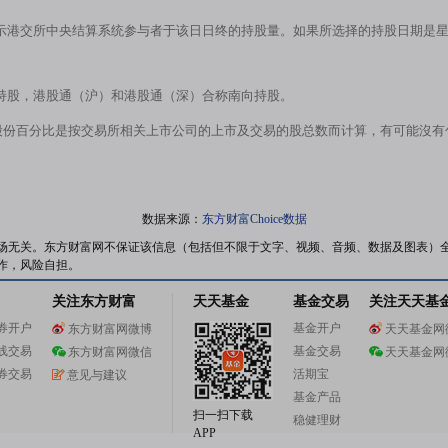
示港交所中央结算系统参与者于该日日终的持股量。如果所选择的持股日期是
持股，港股通（沪）和港股通（深）合称南向持股。
股份百分比是按交易所相关上市公司的上市及交易的股总数而计算，有可能沒
数据来源：
东方财富Choice数据
场无关。东方财富网不保证该信息（包括但不限于文字、视频、音频、数据及图表）
作，风险自担。
关注东方财富
天天基金
基金交易
关注天天基
券开户
基金开户
东方财富网微博
天天基金网
线交易
基金交易
东方财富网微信
天天基金网
券交易
活期宝
意见与建议
基金产品
扫一扫下载
稳健理财
APP