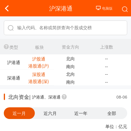
沪深港通
资金方向
上涨数
类型
板块
北向
--
沪股通
沪港通
港股通(沪)
南向
--
北向
--
深股通
深港通
港股通(深)
南向
--
北向资金|
沪港通、深港通
08-06
近一月
近六月
近一年
全部
单位：亿元