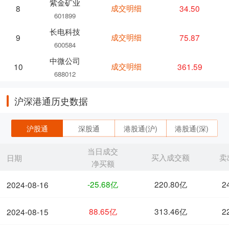
紫金矿业
成交明细
34.50
8
601899
长电科技
成交明细
75.87
9
600584
中微公司
成交明细
361.59
10
688012
沪深港通历史数据
沪股通
深股通
港股通(沪)
港股通(深)
当日成交
买入成交额
卖
日期
净买额
-25.68亿
220.80亿
2
2024-08-16
88.65亿
313.46亿
2
2024-08-15