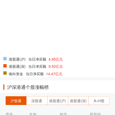
港股通(沪)
当日净买额
4.95亿元
港股通(深)
当日净买额
9.52亿元
南向资金
当日净买额
14.47亿元
沪深港通个股涨幅榜
沪股通
深股通
港股通(沪)
港股通(深)
A+H股
序号
名称
相关
最新价