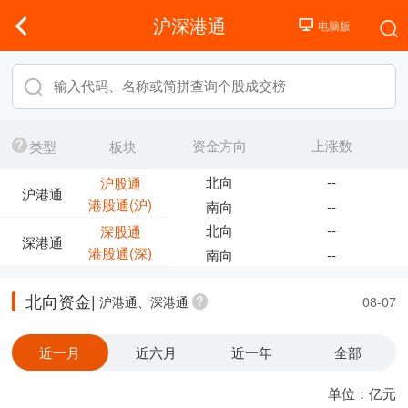
沪深港通
资金方向
上涨数
类型
板块
北向
--
沪股通
沪港通
港股通(沪)
南向
--
北向
--
深股通
深港通
港股通(深)
南向
--
北向资金|
沪港通、深港通
08-07
近一月
近六月
近一年
全部
单位：亿元