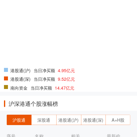
港股通(沪)
当日净买额
4.95亿元
港股通(深)
当日净买额
9.52亿元
南向资金
当日净买额
14.47亿元
沪深港通个股涨幅榜
沪股通
深股通
港股通(沪)
港股通(深)
A+H股
序号
名称
相关
最新价