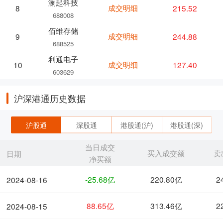
澜起科技
成交明细
215.52
8
688008
佰维存储
成交明细
244.88
9
688525
利通电子
成交明细
127.40
10
603629
沪深港通历史数据
沪股通
深股通
港股通(沪)
港股通(深)
当日成交
买入成交额
卖
日期
净买额
-25.68亿
220.80亿
2
2024-08-16
88.65亿
313.46亿
2
2024-08-15