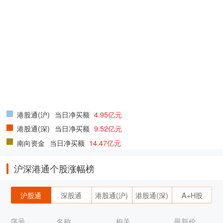
港股通(沪)
当日净买额
4.95亿元
港股通(深)
当日净买额
9.52亿元
南向资金
当日净买额
14.47亿元
沪深港通个股涨幅榜
沪股通
深股通
港股通(沪)
港股通(深)
A+H股
序号
名称
相关
最新价