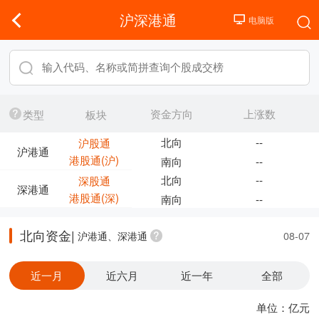
沪深港通
资金方向
上涨数
类型
板块
北向
--
沪股通
沪港通
港股通(沪)
南向
--
北向
--
深股通
深港通
港股通(深)
南向
--
北向资金|
沪港通、深港通
08-07
近一月
近六月
近一年
全部
单位：亿元