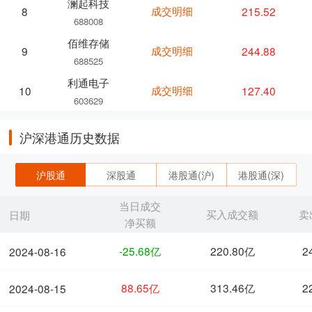
澜起科技
成交明细
215.52
8
688008
佰维存储
成交明细
244.88
9
688525
利通电子
成交明细
127.40
10
603629
沪深港通历史数据
沪股通
深股通
港股通(沪)
港股通(深)
当日成交
买入成交额
卖
日期
净买额
-25.68亿
220.80亿
2
2024-08-16
88.65亿
313.46亿
2
2024-08-15