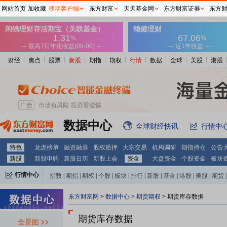
网站首页
加收藏
移动客户端
东方财富
天天基金网
东方财富证券
东方
财经
焦点
股票
新股
期指
期权
行情
数据
全球
美股
港股
数据中心
全球财经快讯
行情中
特色
龙虎榜单
融资融券
股权质押
大宗交易
机构调研
期指持仓
公告
新股
新股申购
新股日历
新股上会
资金
大盘资金
个股资金
板块
行情中心
指数
|
期指
|
期权
|
个股
|
板块
|
排行
|
新股
|
基金
|
港股
|
美股
|
期货
|
外汇
|
黄金
|
自选股
|
自选基金
东方财富网
>
数据中心
>
期货期权
> 期货库存数据
期货库存数据
全景图