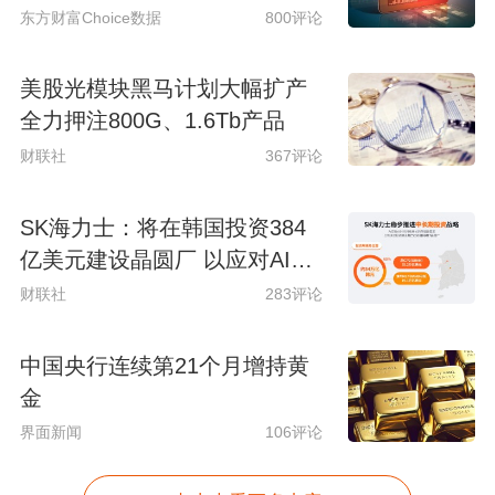
东方财富Choice数据
800评论
美股光模块黑马计划大幅扩产
全力押注800G、1.6Tb产品
财联社
367评论
SK海力士：将在韩国投资384
亿美元建设晶圆厂 以应对AI时
代持续增长的存储芯片需求
财联社
283评论
中国央行连续第21个月增持黄
金
界面新闻
106评论