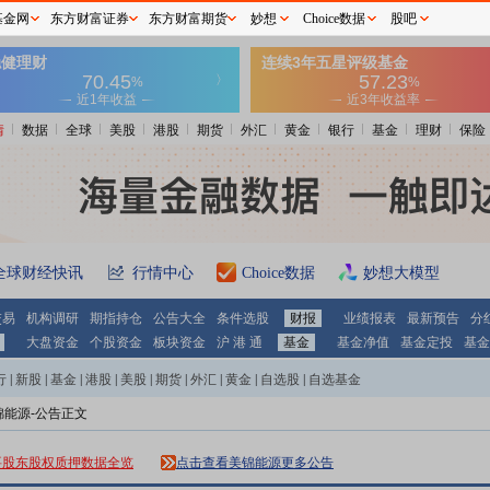
基金网
东方财富证券
东方财富期货
妙想
Choice数据
股吧
情
数据
全球
美股
港股
期货
外汇
黄金
银行
基金
理财
保险
全球财经快讯
行情中心
Choice数据
妙想大模型
交易
机构调研
期指持仓
公告大全
条件选股
财报
业绩报表
最新预告
分
大盘资金
个股资金
板块资金
沪 港 通
基金
基金净值
基金定投
基金
行
|
新股
|
基金
|
港股
|
美股
|
期货
|
外汇
|
黄金
|
自选股
|
自选基金
锦能源-公告正文
要股东股权质押数据全览
点击查看美锦能源更多公告