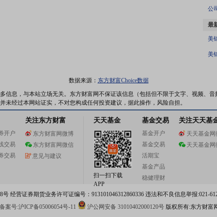
最
美
美
数据来源：
东方财富Choice数据
多信息，与本站立场无关。东方财富网不保证该信息（包括但不限于文字、视频、音
并未经过本网站证实，不对您构成任何投资建议，据此操作，风险自担。
关注东方财富
天天基金
基金交易
关注天天基
券开户
基金开户
东方财富网微博
天天基金网
线交易
基金交易
东方财富网微信
天天基金网
券交易
活期宝
意见与建议
基金产品
扫一扫下载
稳健理财
APP
 经营证券期货业务许可证编号：913101046312860336 违法和不良信息举报:021-612
案号:沪ICP备05006054号-11
沪公网安备 31010402000120号
版权所有:东方财富