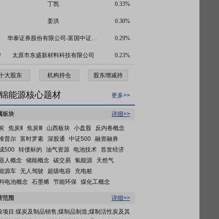
丁凯
0.33%
姜洪
0.30%
华泰证券股份有限公司-富国中证煤炭指数型证券投资基金
0.29%
0
太原市东盛新材料科技有限公司
0.23%
十大股东
机构持仓
股东增减持
锦能源核心题材
更多>>
属板块
详细>>
炭
焦炭Ⅱ
焦炭Ⅲ
山西板块
小盘股
反内卷概念
准普尔
富时罗素
深股通
中证500
融资融券
成500
转债标的
油气资源
电池技术
首发经济
器人概念
储能概念
碳交易
氢能源
天然气
能源车
无人驾驶
超级电容
充电桩
料电池概念
石墨烯
节能环保
煤化工概念
营范围
详细>>
般项目:煤炭及制品销售;煤制品制造;煤制活性炭及其