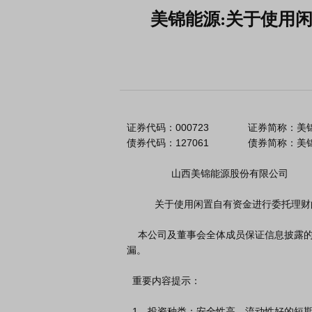
美锦能源:关于使用
证券代码：000723              证券简称：美锦能
债券代码：127061              债券简称：美
                山西美锦能源股份有限公司

          关于使用闲置自有资金进行委托理财的公告

    本公司及董事会全体成员保证信息披露的内容真实、准确、完整，没有虚假记载、误导性陈述或重大遗
漏。

  重要内容提示：

  1、投资种类：安全性高、流动性好的短期理财产品。
