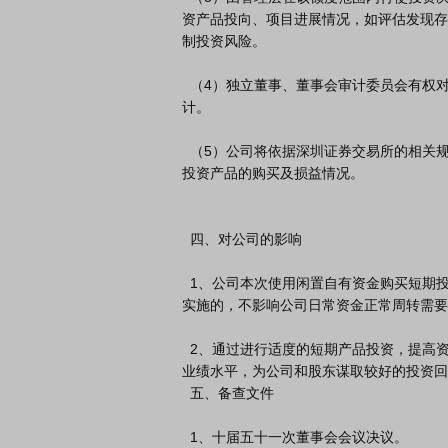
资产品投向、项目进展情况，如评估发现存
制投资风险。

  （4）独立董事、董事会审计委员会有权对资金使用情况进行监督与检查，必要时可以聘请专业机构进行审
计。

  （5）公司将依据深圳证券交易所的相关规定，及时做好相关信息披露工作，并在定期报告中披露报告期内
投资产品的购买及损益情况。

  四、对公司的影响

  1、公司本次使用闲置自有资金购买短期投资产品是在确保公司日常运营所需流动资金和资金安全的前提下
实施的，不影响公司日常资金正常周转需要
  2、通过进行适度的短期产品投资，提高资金使用效率，获得一定的投资收益，有利于进一步提升公司整体
业绩水平，为公司和股东谋取较好的投资回
  五、备查文件

  1、十届五十一次董事会会议决议。
