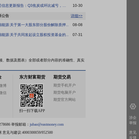
公司信息更新报告：Q3焦炭或环比减亏，氢能...
10-30
新公告
详细>>
锦能源:关于第一大股东部分股份解除质押...
08-08
锦能源:关于共同发起设立股权投资基金的...
07-31
频、数据及图表）全部或者部分内容的准确性、真实
金
东方财富期货
期货交易
期货手机开户
微博
期货电脑开户
微信
期货官方网站
扫一扫下载APP
涉企
举报
78686 举报邮箱：
jubao@eastmoney.com
网
意见与建议:4000300059/952500
意见
反馈