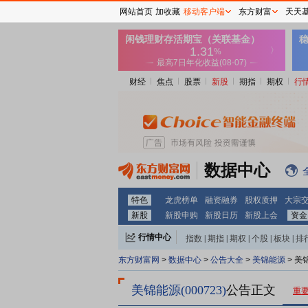
网站首页
加收藏
移动客户端
东方财富
天天
财经
焦点
股票
新股
期指
期权
行
数据中心
特色
龙虎榜单
融资融券
股权质押
大宗
新股
新股申购
新股日历
新股上会
资金
行情中心
指数
|
期指
|
期权
|
个股
|
板块
|
排
东方财富网
>
数据中心
>
公告大全
>
美锦能源
> 美
美锦能源(000723)
公告正文
重