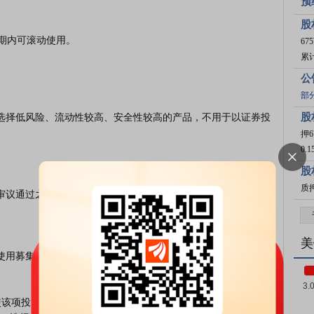
预
股
67
累计
公
部
股
押
0.
股
质
美