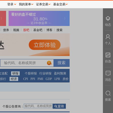
登录
我的菜单
证券交易
基金交易
动态
债券
视频
股吧
基金吧
博客
搜索
个人
自选
0
红送配
研报
个股研报
行业研报
盈利预测
排行
经济
CPI
PPI
PMI
GDP
LPR
房价
消息
搜索
个股公告查询：