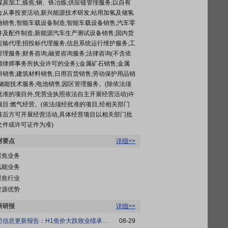
煤炭加工;炼焦;钢、铁冶炼;供应链管理服务;以自有
金从事投资活动;新兴能源技术研发;站用加氢及储氢
施销售;智能车载设备制造;智能车载设备销售;汽车零
件及配件制造;新能源汽车生产测试设备销售;国内货
运输代理;招投标代理服务;信息系统运行维护服务;工
管理服务;财务咨询;融资咨询服务;法律咨询(不含依
须律师事务所执业许可的业务);金属矿石销售;金属
料销售;建筑材料销售;日用百货销售;劳动保护用品销
;储能技术服务;电池销售;园区管理服务。(除依法须
批准的项目外,凭营业执照依法自主开展经营活动)许
项目:燃气经营。(依法须经批准的项目,经相关部门
准后方可开展经营活动,具体经营项目以相关部门批
文件或许可证件为准)
材要点
详细>>
煤焦业务
氢能业务
煤焦行业
资源优势
新研报
详细>>
公司信息更新报告：H1焦价大跌致业绩承压，...
08-29