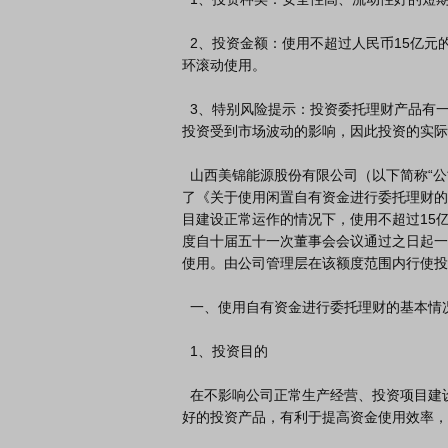
  2、投资金额：使用不超过人民币15亿元的闲置自有资金进行委托理财，在上述投资额度内，资金可以循
环滚动使用。

  3、特别风险提示：投资委托理财产品有一定的投资风险，且金融市场受宏观经济的影响较大，不排除该项
投资受到市场波动的影响，因此投资的实际
  山西美锦能源股份有限公司（以下简称“公司”）于2026年6月8日召开十届五十一次董事会会议，审议通过
了《关于使用闲置自有资金进行委托理财的
目建设正常运作的情况下，使用不超过15
度自十届五十一次董事会会议通过之日起一
使用。由公司管理层在该额度范围内行使投
  一、使用自有资金进行委托理财的基本情况

  1、投资目的

  在不影响公司正常生产经营、投资项目建设正常运作的情况下，公司使用自有资金投资安全性高、流动性
好的投资产品，有利于提高资金使用效率，