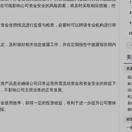
7
在可能影响公司资金安全的风险因素，将及时采取相应措施，控
8
9
1
美
所
煤
标
，不影响公司主营业务的正常发展。

深
机
新
报。

燃
经
一