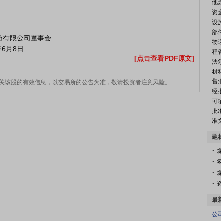
他
资
设
部
物
程
[点击查看PDF原文]
法
材
售
关该股的有效信息，以交易所的公告为准，敬请投资者注意风险。
经
可
批
准
题
.
.
.
.
最