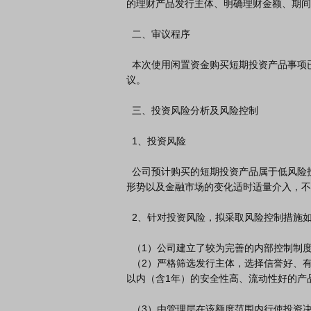
的理财产品发行主体、明确理财金额、期间
  二、审议程序

  本次使用闲置资金购买短期投资产品事项已经公司十届五十一次董事会会议审议通过，无需提交股东会审
议。

  三、投资风险分析及风险控制

  1、投资风险

  公司预计购买的短期投资产品属于低风险投资品种，但金融市场受宏观经济的影响较大，公司将根据经济
形势以及金融市场的变化适时适量介入，不
  2、针对投资风险，拟采取风险控制措施如下：

  （1）公司建立了较为完善的内部控制制度，坚持规范运作，有效防范风险。

  （2）严格筛选发行主体，选择信誉好、有能力保障资金安全的发行机构；严格筛选发行产品，选择一年期
以内（含1年）的安全性高、流动性好的产品
  （3）由管理层在该额度范围内行使投资决策权，并签署相关法律文件。具体实施部门要及时分析和跟踪投