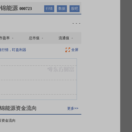
美锦能源
000723
行情
数据
股吧
-
-
-
市盈率
-
总市值
-
流通值
-
速行情，盯盘利器
全屏
锦能源资金流向
更多>>
日资金流向