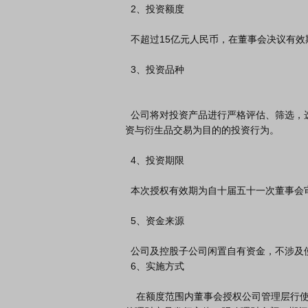
  2、投资额度

  不超过15亿元人民币，在董事会决议有效期内可滚动使用。

  3、投资品种

  公司将对投资产品进行严格评估、筛选，选择低风险、流动性较高、安全性较高的产品，不用于以证券投
资与衍生品交易为目的的投资行为。

  4、投资期限

  本次授权有效期为自十届五十一次董事会审议通过之日起一年之内（含1年）。

  5、资金来源

  公司及控股子公司闲置自有资金，不涉及使用募集资金或银行信贷资金。

  6、实施方式

    在额度范围内董事会授权公司管理层行使该项投资决策权并签署相关合同文件，包括但不限于：选择合格