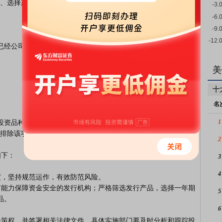
、选择产品品种、双方的权利义务、签署合同及协议等。

美
十
名
1
排除该项投资受到市场波动的影响。

2
3
4
5
。

6