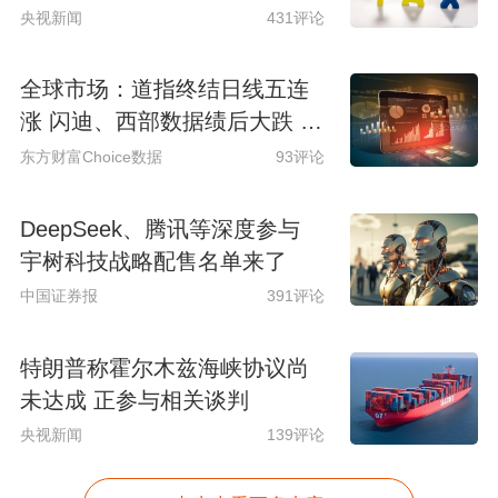
央视新闻
431评论
全球市场：道指终结日线五连
涨 闪迪、西部数据绩后大跌 S
paceX涨超6%
东方财富Choice数据
93评论
DeepSeek、腾讯等深度参与
宇树科技战略配售名单来了
中国证券报
391评论
特朗普称霍尔木兹海峡协议尚
未达成 正参与相关谈判
央视新闻
139评论