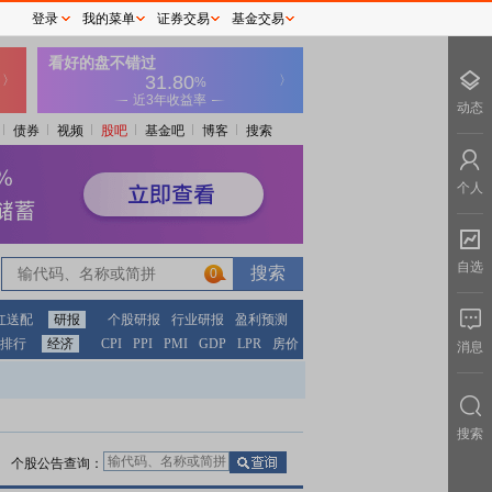
登录
我的菜单
证券交易
基金交易
动态
债券
视频
股吧
基金吧
博客
搜索
个人
自选
0
红送配
研报
个股研报
行业研报
盈利预测
排行
经济
CPI
PPI
PMI
GDP
LPR
房价
消息
搜索
个股公告查询：