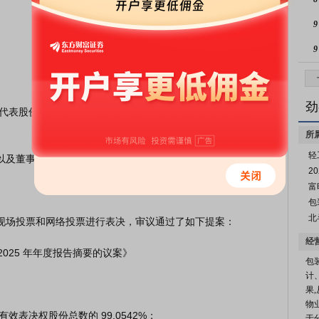
9
9
劲
所
轻
2
富
包
北
经
 2025 年年度报告摘要的议案》

包
计
果
物
于