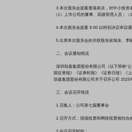
  3.本次股东会提案逐项表决，对中小投资者表决单独计票。中小投资者是指以下股东以外的其他股东：
（1）上市公司的董事、高级管理人员；（2
  4.本次股东会提案 8.00 以特别决议审议通过。

  5.出席本次股东会的关联股东侯旭东、李晓华对提案 6.00 回避表决。

  二、会议通知情况

  深圳劲嘉集团股份有限公司（以下简称“公司”）于 2026 年 4 月 28 日在《中

国证券报》《证券时报》《证券日报》《上海证券
劲嘉集团股份有限公司关于召开公司 2025
  三、会议召开情况

  1.召集人：公司第七届董事会

  2.召开方式：现场投票和网络投票相结合的方式

  3.会议召开时间：
