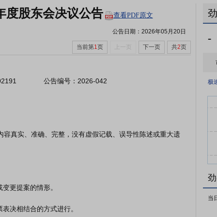
年年度股东会决议公告
查看PDF原文
公告日期：
2026年05月20日
-
当前第
1
页
上一页
下一页
共
2
页
1              公告编号：2026-042

极
劲
当