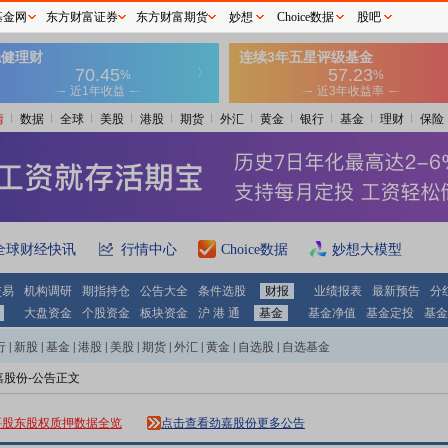
基金网
东方财富证券
东方财富期货
妙想
Choice数据
股吧
情
数据
全球
美股
港股
期货
外汇
黄金
银行
基金
理财
保险
全球财经快讯
行情中心
Choice数据
妙想大模型
交易
机构调研
期指持仓
公告大全
条件选股
财报
业绩报表
最新预告
分
大盘资金
个股资金
板块资金
沪 港 通
基金
基金净值
基金定投
基金
行
|
新股
|
基金
|
港股
|
美股
|
期货
|
外汇
|
黄金
|
自选股
|
自选基金
嘉股份-公告正文
要股东股权质押数据全览
点击查看劲嘉股份更多公告