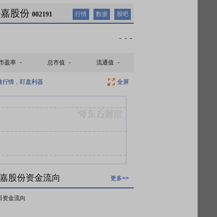
劲嘉股份
002191
行情
数据
股吧
-
-
-
市盈率
-
总市值
-
流通值
-
速行情，盯盘利器
全屏
嘉股份资金流向
更多>>
日资金流向