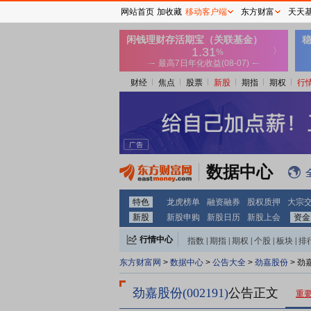
网站首页
加收藏
移动客户端
东方财富
天天
财经
焦点
股票
新股
期指
期权
行
数据中心
特色
龙虎榜单
融资融券
股权质押
大宗
新股
新股申购
新股日历
新股上会
资金
行情中心
指数
|
期指
|
期权
|
个股
|
板块
|
排
东方财富网
>
数据中心
>
公告大全
>
劲嘉股份
> 劲
劲嘉股份(002191)
公告正文
重