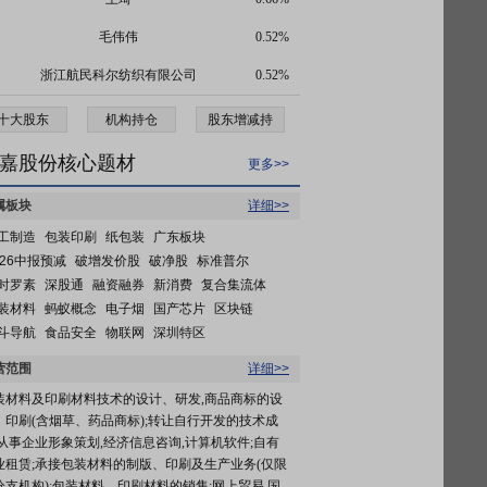
毛伟伟
0.52%
浙江航民科尔纺织有限公司
0.52%
十大股东
机构持仓
股东增减持
嘉股份核心题材
更多>>
属板块
详细>>
工制造
包装印刷
纸包装
广东板块
026中报预减
破增发价股
破净股
标准普尔
时罗素
深股通
融资融券
新消费
复合集流体
装材料
蚂蚁概念
电子烟
国产芯片
区块链
斗导航
食品安全
物联网
深圳特区
营范围
详细>>
装材料及印刷材料技术的设计、研发,商品商标的设
、印刷(含烟草、药品商标);转让自行开发的技术成
,从事企业形象策划,经济信息咨询,计算机软件;自有
业租赁;承接包装材料的制版、印刷及生产业务(仅限
分支机构);包装材料、印刷材料的销售;网上贸易,国