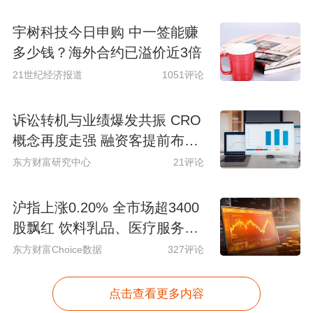
宇树科技今日申购 中一签能赚
多少钱？海外合约已溢价近3倍
21世纪经济报道
1051评论
诉讼转机与业绩爆发共振 CRO
概念再度走强 融资客提前布局
多股(名单)
东方财富研究中心
21评论
沪指上涨0.20% 全市场超3400
股飘红 饮料乳品、医疗服务领
涨
东方财富Choice数据
327评论
点击查看更多内容