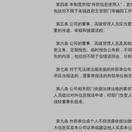
  第四条 本制度所指“外部信息使用人”，是指根据法律法规有权向公司要求报送信息的特定单位所涉人员，
包括但不限于各级政府主管部门等确因工作
  第五条 公司的董事、高级管理人员应当遵守信息披露内控制度的要求，对公司定期报告及重大事项履行必
要的传递、审核和披露流程。

  第六条 公司的董事、高级管理人员及其他相关涉密人员在定期报告编制、公司重大事项筹划期间，负有保
密义务。定期报告、临时报告公布前，不得
告的内容，包括但不限于业绩说明会、分析
  第七条 对于无法律法规依据的外部单位年度统计报表等报送要求，公司应拒绝报送。公司依据法律法规要
求应当报送的，需要将报送的外部单位相关
  第八条 公司相关部门依据法律法规的要求对外报送信息前，应由经办人员履行相应的审批程序，应由经办
人员提出对外信息报送申请，经部门负责人
须经董事长批准。

  第九条 外部单位或个人不得泄露依据法律法规报送的本公司未公开重大信息，不得利用所获得的未公开重
大信息买卖本公司证券或建议他人买卖本公