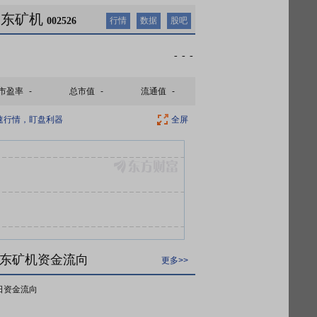
山东矿机
002526
行情
数据
股吧
-
-
-
市盈率
-
总市值
-
流通值
-
速行情，盯盘利器
全屏
东矿机资金流向
更多>>
日资金流向