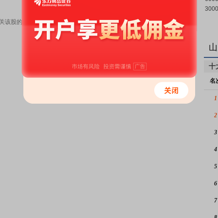
关该股的有效信息，以交易所的公告为准，敬请投资者注意风险。
山
十
名
1
2
3
4
5
6
7
8