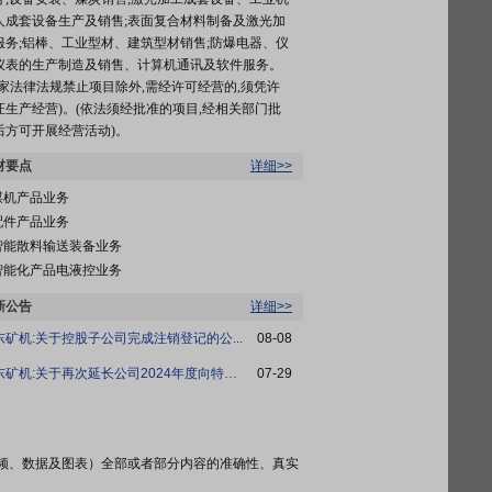
人成套设备生产及销售;表面复合材料制备及激光加
服务;铝棒、工业型材、建筑型材销售;防爆电器、仪
仪表的生产制造及销售、计算机通讯及软件服务。
国家法律法规禁止项目除外,需经许可经营的,须凭许
证生产经营)。(依法须经批准的项目,经相关部门批
后方可开展经营活动)。
材要点
详细>>
煤机产品业务
配件产品业务
智能散料输送装备业务
智能化产品电液控业务
新公告
详细>>
东矿机:关于控股子公司完成注销登记的公...
08-08
山东矿机:关于再次延长公司2024年度向特定...
07-29
频、数据及图表）全部或者部分内容的准确性、真实