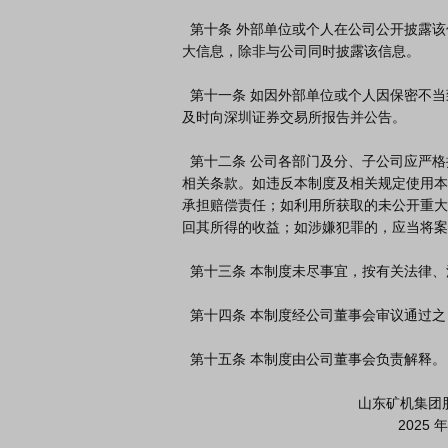
  第十条 外部单位或个人在公司公开披露该信息前的任何时点，不得在相关文件中使用公司报送的未公开重
大信息，除非与公司同时披露该信息。

  第十一条 如因外部单位或个人因保密不当致使公司重大信息泄露，应立即通知公司，公司应在获得信息后
及时向深圳证券交易所报告并公告。

  第十二条 公司各部门及分、子公司应严格执行本制度的相关条款，同时督促外部单位或个人遵守本制度的
相关条款。如违反本制度及相关规定使用本
承担赔偿责任；如利用所获取的未公开重大
回其所得的收益；如涉嫌犯罪的，应当将案
  第十三条 本制度未尽事宜，按有关法律、法规和规范性文件及《公司章程》的规定执行。

  第十四条 本制度经公司董事会审议通过之日起正式实施。

  第十五条 本制度由公司董事会负责解释。

                                            山东矿机集团股份有限公司
