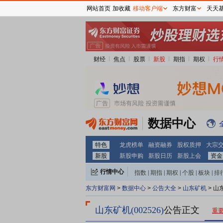
网站首页
加收藏
移动客户端
东方财富
天天
财经
焦点
股票
新股
期指
期权
行
数据中心
特色
龙虎榜单
融资融券
股权质押
大宗
新股
新股申购
新股日历
新股上会
资金
行情中心
指数
|
期指
|
期权
|
个股
|
板块
|
排
东方财富网
>
数据中心
>
公告大全
>
山东矿机
> 山
山东矿机(002526)
公告正文
重