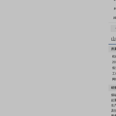
9
1
山
所
机
2
低
工
网
经
煤
起
生
及
服