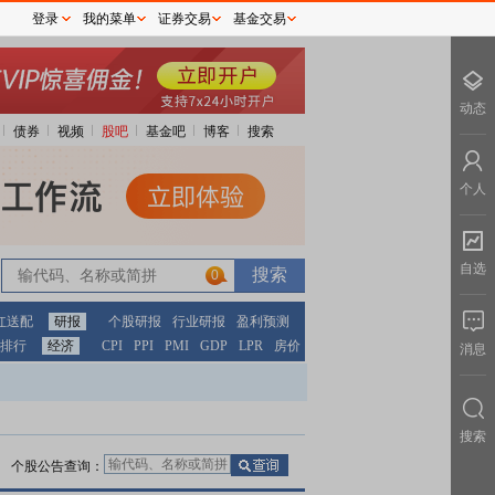
登录
我的菜单
证券交易
基金交易
动态
债券
视频
股吧
基金吧
博客
搜索
个人
自选
0
红送配
研报
个股研报
行业研报
盈利预测
排行
经济
CPI
PPI
PMI
GDP
LPR
房价
消息
搜索
个股公告查询：