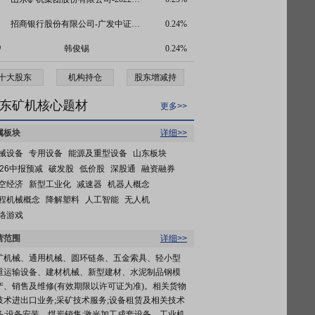
招商银行股份有限公司-广发中证工程机械主题交易型开放式指数证券投资基金
0.24%
0
韩俊锡
0.24%
十大股东
机构持仓
股东增减持
东矿机核心题材
更多>>
属板块
详细>>
械设备
专用设备
能源及重型设备
山东板块
026中报预减
破发股
低价股
深股通
融资融券
空经济
新型工业化
减速器
机器人概念
程机械概念
降解塑料
人工智能
无人机
络游戏
营范围
详细>>
矿机械、通用机械、圆环链条、五金索具、轻小型
重运输设备、建材机械、新型建材、水泥制品钢模
产、销售及维修(有效期限以许可证为准)。相关货物
技术进出口业务;采矿技术服务;设备租赁及相关技术
务;设备安装、煤炭销售;激光加工成套设备、工业机