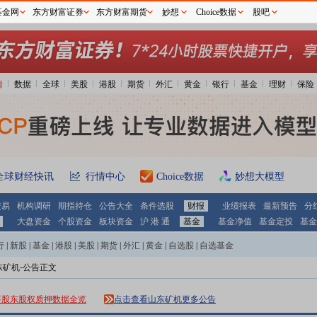
基金网
东方财富证券
东方财富期货
妙想
Choice数据
股吧
情
数据
全球
美股
港股
期货
外汇
黄金
银行
基金
理财
保险
全球财经快讯
行情中心
Choice数据
妙想大模型
交易
机构调研
期指持仓
公告大全
条件选股
财报
业绩报表
最新预告
分
大盘资金
个股资金
板块资金
沪 港 通
基金
基金净值
基金定投
基金
行
|
新股
|
基金
|
港股
|
美股
|
期货
|
外汇
|
黄金
|
自选股
|
自选基金
东矿机-公告正文
要股东股权质押数据全览
点击查看山东矿机更多公告