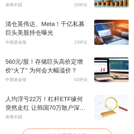
券商中国
29评论
清仓英伟达、Meta！千亿私募
巨头美股持仓曝光
中国基金报
23评论
560元/股！存储巨头高价定增
价“火了” 为何会大幅溢价？
中国基金报
63评论
人均浮亏22万！杠杆ETF缘何
突然走红 让韩国70万散户深陷
泥潭？
券商中国