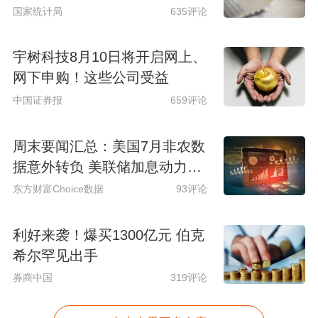
国家统计局
635评论
宇树科技8月10日将开启网上、
网下申购！这些公司受益
中国证券报
659评论
周末要闻汇总：美国7月非农数
据意外转负 美联储加息动力骤
减
东方财富Choice数据
93评论
利好来袭！爆买1300亿元 伯克
希尔罕见出手
券商中国
319评论