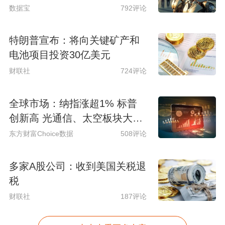
数据宝
792评论
特朗普宣布：将向关键矿产和
电池项目投资30亿美元
财联社
724评论
全球市场：纳指涨超1% 标普
创新高 光通信、太空板块大涨
SpaceX涨超15%
东方财富Choice数据
508评论
多家A股公司：收到美国关税退
税
财联社
187评论