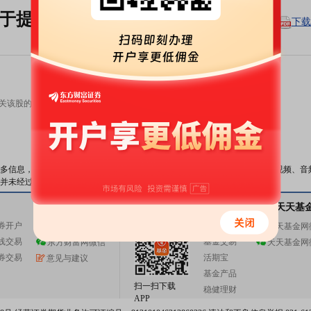
于提前赎回“龙净转债”的提示性公告
下载
关该股的有效信息，以交易所的公告为准，敬请投资者注意风险。
数据来源：
东方财富Choice数据
多信息，与本站立场无关。东方财富网不保证该信息（包括但不限于文字、视频、音
并未经过本网站证实，不对您构成任何投资建议，据此操作，风险自担。
关注东方财富
天天基金
基金交易
关注天天基
券开户
基金开户
东方财富网微博
天天基金网
线交易
基金交易
东方财富网微信
天天基金网
券交易
活期宝
意见与建议
基金产品
扫一扫下载
稳健理财
APP