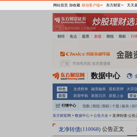
网站首页
加收藏
移动客户端
东方财富
天天
财经
焦点
股票
新股
期指
期权
行
数据中心
特色
龙虎榜单
融资融券
股权质押
大宗
新股
新股申购
新股日历
新股上会
资金
行情中心
指数
|
期指
|
期权
|
个股
|
板块
|
排
东方财富网
>
数据中心
>
公告大全
> 龙净转债-公告
(110068)
公告正文
龙净转债