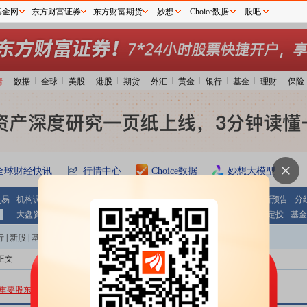
基金网
东方财富证券
东方财富期货
妙想
Choice数据
股吧
情
数据
全球
美股
港股
期货
外汇
黄金
银行
基金
理财
保险
全球财经快讯
行情中心
Choice数据
妙想大模型
交易
机构调研
期指持仓
公告大全
条件选股
财报
业绩报表
最新预告
分
大盘资金
个股资金
板块资金
沪 港 通
基金
基金净值
基金定投
基金
行
|
新股
|
基金
|
港股
|
美股
|
期货
|
外汇
|
黄金
|
自选股
|
自选基金
正文
龙净转债
重要股东股权质押数据全览
点击查看
更多公告