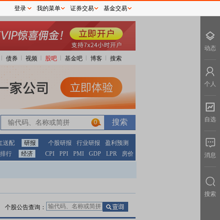
登录
我的菜单
证券交易
基金交易
动态
债券
视频
股吧
基金吧
博客
搜索
个人
自选
0
红送配
研报
个股研报
行业研报
盈利预测
排行
经济
CPI
PPI
PMI
GDP
LPR
房价
消息
搜索
个股公告查询：