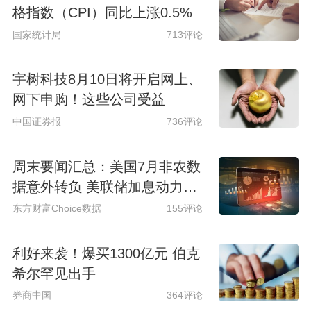
格指数（CPI）同比上涨0.5%
国家统计局
713评论
宇树科技8月10日将开启网上、
网下申购！这些公司受益
中国证券报
736评论
周末要闻汇总：美国7月非农数
据意外转负 美联储加息动力骤
减
东方财富Choice数据
155评论
利好来袭！爆买1300亿元 伯克
希尔罕见出手
券商中国
364评论