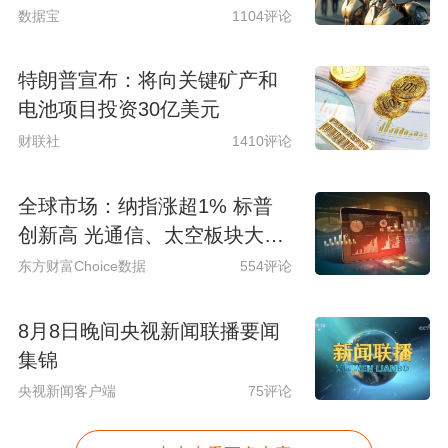
数据宝
1104评论
特朗普宣布：将向关键矿产和
电池项目投资30亿美元
财联社
1410评论
全球市场：纳指涨超1% 标普
创新高 光通信、太空板块大涨
SpaceX涨超15%
东方财富Choice数据
554评论
8月8日晚间央视新闻联播要闻
集锦
央视新闻客户端
75评论