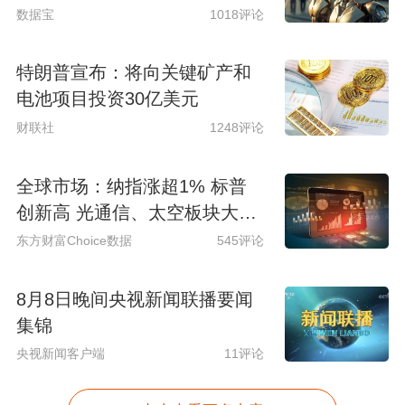
数据宝
1018评论
特朗普宣布：将向关键矿产和
电池项目投资30亿美元
财联社
1248评论
全球市场：纳指涨超1% 标普
创新高 光通信、太空板块大涨
SpaceX涨超15%
东方财富Choice数据
545评论
8月8日晚间央视新闻联播要闻
集锦
央视新闻客户端
11评论