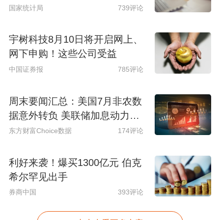
国家统计局
739评论
宇树科技8月10日将开启网上、
网下申购！这些公司受益
中国证券报
785评论
周末要闻汇总：美国7月非农数
据意外转负 美联储加息动力骤
减
东方财富Choice数据
174评论
利好来袭！爆买1300亿元 伯克
希尔罕见出手
券商中国
393评论