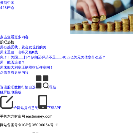
券商中国
423评论
点击查看更多内容
股吧热榜
用心感受我，就会发现我的美
周末重磅！老特又画K线
完了！美国……打个伊朗还弹药不足……40万亿美元美债拿什么还？
周一能否追涨？
周末四大利空压制股指反弹空间！
点击查看更多内容
资讯
股吧
数据
行情
自选
导航
触屏版
电脑版
给网站提点意见
下载APP
手机东方财富网 eastmoney.com
网站备案号:沪ICP备05006054号-11