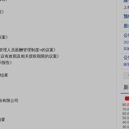
限
上
预
股
公
2
实
公
级
结果

新