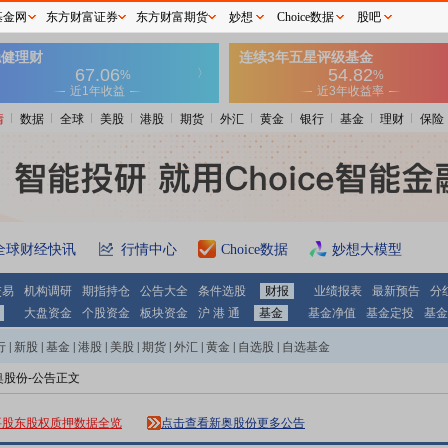
基金网
东方财富证券
东方财富期货
妙想
Choice数据
股吧
情
数据
全球
美股
港股
期货
外汇
黄金
银行
基金
理财
保险
全球财经快讯
行情中心
Choice数据
妙想大模型
交易
机构调研
期指持仓
公告大全
条件选股
财报
业绩报表
最新预告
分
大盘资金
个股资金
板块资金
沪 港 通
基金
基金净值
基金定投
基金
行
|
新股
|
基金
|
港股
|
美股
|
期货
|
外汇
|
黄金
|
自选股
|
自选基金
奥股份-公告正文
要股东股权质押数据全览
点击查看新奥股份更多公告