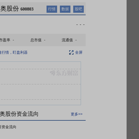
新奥股份
600803
行情
数据
股吧
-
-
-
市盈率
-
总市值
-
流通值
-
速行情，盯盘利器
全屏
奥股份资金流向
更多>>
日资金流向