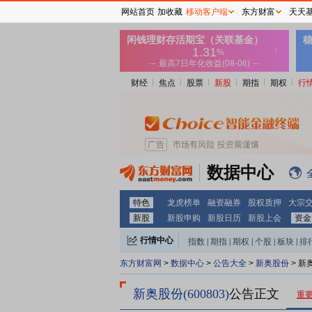
网站首页
加收藏
移动客户端
东方财富
天天
财经
焦点
股票
新股
期指
期权
行
数据中心
特色
龙虎榜单
融资融券
股权质押
大宗
新股
新股申购
新股日历
新股上会
资金
行情中心
指数
|
期指
|
期权
|
个股
|
板块
|
排
东方财富网
>
数据中心
>
公告大全
>
新奥股份
> 新
新奥股份(600803)
公告正文
重