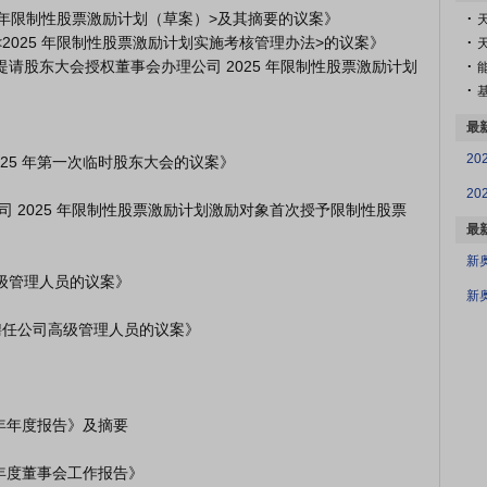
.
天
.
.
.
最
最
新