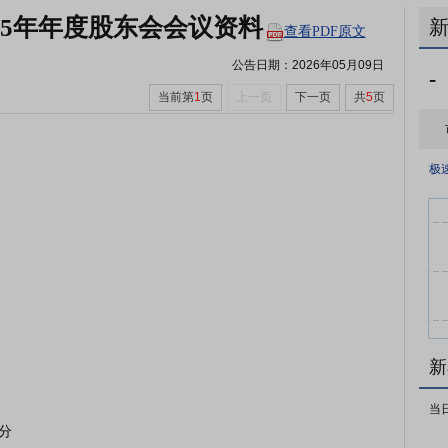
25年年度股东会会议资料
查看PDF原文
公告日期：
2026年05月09日
-
当前第
1
页
上一页
下一页
共
5
页
极
新
当