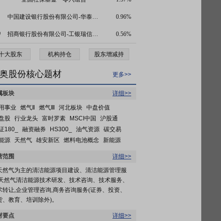
中国建设银行股份有限公司-华泰柏瑞中证红利低波动交易型开放式指数证券投资基金
0.96%
0
招商银行股份有限公司-工银瑞信红利优享灵活配置混合型证券投资基金
0.56%
十大股东
机构持仓
股东增减持
奥股份核心题材
更多>>
属板块
详细>>
用事业
燃气Ⅱ
燃气Ⅲ
河北板块
中盘价值
盘股
行业龙头
富时罗素
MSCI中国
沪股通
证180_
融资融券
HS300_
油气资源
碳交易
能源
天然气
雄安新区
燃料电池概念
新能源
营范围
详细>>
天然气为主的清洁能源项目建设、清洁能源管理服
,天然气清洁能源技术研发、技术咨询、技术服务、
术转让,企业管理咨询,商务咨询服务(证券、投资、
货、教育、培训除外)。
材要点
详细>>