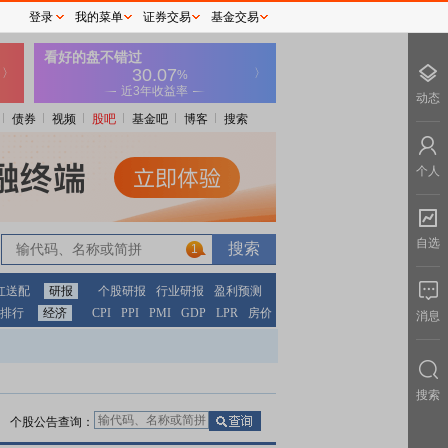
登录
我的菜单
证券交易
基金交易
动态
债券
视频
股吧
基金吧
博客
搜索
个人
自选
1
红送配
研报
个股研报
行业研报
盈利预测
排行
经济
CPI
PPI
PMI
GDP
LPR
房价
消息
搜索
个股公告查询：