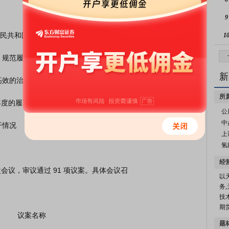
9
1
新
所
公
中
上
氢
经
以
务
技
期
         议案名称

题