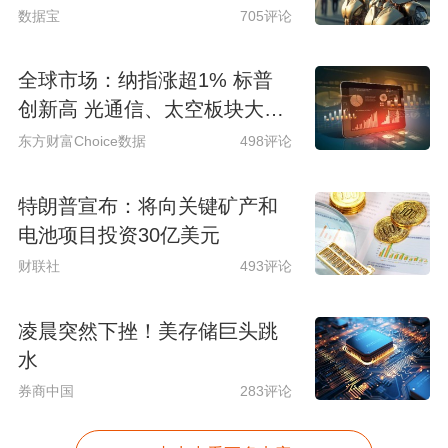
数据宝
705评论
全球市场：纳指涨超1% 标普
创新高 光通信、太空板块大涨
SpaceX涨超15%
东方财富Choice数据
498评论
特朗普宣布：将向关键矿产和
电池项目投资30亿美元
财联社
493评论
凌晨突然下挫！美存储巨头跳
水
券商中国
283评论