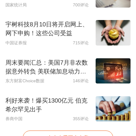
国家统计局
700评论
宇树科技8月10日将开启网上、
网下申购！这些公司受益
中国证券报
715评论
周末要闻汇总：美国7月非农数
据意外转负 美联储加息动力骤
减
东方财富Choice数据
146评论
利好来袭！爆买1300亿元 伯克
希尔罕见出手
券商中国
355评论