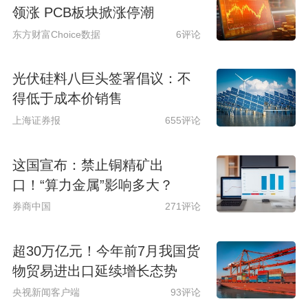
领涨 PCB板块掀涨停潮
东方财富Choice数据
6评论
光伏硅料八巨头签署倡议：不
得低于成本价销售
上海证券报
655评论
这国宣布：禁止铜精矿出
口！“算力金属”影响多大？
券商中国
271评论
超30万亿元！今年前7月我国货
物贸易进出口延续增长态势
央视新闻客户端
93评论