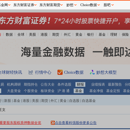
基金网
东方财富证券
东方财富期货
妙想
Choice数据
股吧
情
数据
全球
美股
港股
期货
外汇
黄金
银行
基金
理财
保险
全球财经快讯
行情中心
Choice数据
妙想大模型
交易
机构调研
期指持仓
公告大全
条件选股
财报
业绩报表
最新预告
分
大盘资金
个股资金
板块资金
沪 港 通
基金
基金净值
基金定投
基金
行
|
新股
|
基金
|
港股
|
美股
|
期货
|
外汇
|
黄金
|
自选股
|
自选基金
正文
科强股份
重要股东股权质押数据全览
点击查看
更多公告