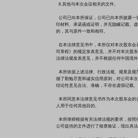
  8.其他与本次会议相关的文件。

  公司已向本所保证，公司已向本所披露一切足以影响本法律意见书出具的事实并提供了本所为出具本法律意见书所要求公司提供的原始书面材料、副本材料、复
印材料、承诺函或证明，并无隐瞒记载、虚
的，其与原件一致和相符。

  在本法律意见书中，本所仅对本次股东会召集和召开的程序、出席本次股东会人员资格和召集人资格及表决程序、表决结果是否符合有关法律、行政法规和《公
司章程》的规定发表意见，并不对本次股东
法律法规发表意见，并不根据任何中国境外
  本所依据上述法律、行政法规、规章及规范性文件和《公司章程》的有关规定以及本法律意见书出具日以前已经发生或者存在的事实，严格履行了法定职责，遵
循了勤勉尽责和诚实信用原则，对公司本次
结论性意见合法、准确，不存在虚假记载、
  本所同意本法律意见书作为本次股东会的公告材料，随同公司其他会议文件一并报送有关机构并公告。除此以外，未经本所同意，本法律意见书不得为任何其他
人用于任何其他目的。

  本所律师根据有关法律法规的要求，按照律师行业公认的业务标准、道德规范和勤勉尽责精神，出席了本次股东会，并对本次股东会召集和召开的有关事实以及
公司提供的文件进行了核查验证，现出具法