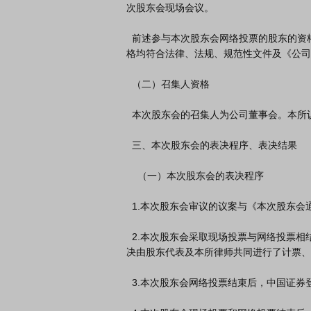
次股东会现场会议。

  前述参与本次股东会网络投票的股东的资格，由网络投票系统提供机构验证，我们无法对该等股东的资格进行核查，在该等参与本次股东会网络投票的股东的资
格均符合法律、法规、规范性文件及《公司
  （二）召集人资格

  本次股东会的召集人为公司董事会。本所认为，召集人资格符合相关法律、行政法规和《公司章程》的规定。

  三、本次股东会的表决程序、表决结果

    （一）本次股东会的表决程序

  1.本次股东会审议的议案与《本次股东会通知》相符，没有出现修改原议案或增加新议案的情形。

  2.本次股东会采取现场投票与网络投票相结合的表决方式。经本所律师见证，本次股东会现场会议以记名投票方式表决了会议通知中列明的议案。现场会议的表
决由股东代表及本所律师共同进行了计票、
  3.本次股东会网络投票结束后，中国证券登记结算有限责任公司向公司提供了网络投票的统计数据文件。
