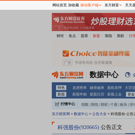
网站首页
加收藏
移动客户端
东方财富
天天
财经
焦点
股票
新股
期指
期权
行
数据中心
特色
龙虎榜单
融资融券
股权质押
大宗
新股
新股申购
新股日历
新股上会
资金
行情中心
指数
|
期指
|
期权
|
个股
|
板块
|
排
东方财富网
>
数据中心
>
公告大全
> 科强股份-公告
(920665)
公告正文
科强股份