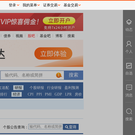
登录
我的菜单
证券交易
基金交易
动态
债券
视频
股吧
基金吧
博客
搜索
个人
自选
1
红送配
研报
个股研报
行业研报
盈利预测
排行
经济
CPI
PPI
PMI
GDP
LPR
房价
消息
搜索
个股公告查询：