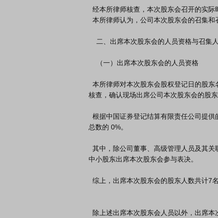
  经本所律师核查，本次股东会召开的实际时间、地点、方式、会议审议的议案与《本次股东会通知》中的时间、地点、方式、提交会议审议的事项一致。

  本所律师认为，公司本次股东会的召集和召开履行了法定程序，符合法律、行政法规和《公司章程》的相关规定。

    二、出席本次股东会的人员资格与召集人资格

    （一）出席本次股东会的人员资格

  本所律师对本次股东会股权登记日的股东名册、出席本次股东会的合伙企业股东的营业执照以及出席本次股东会的自然人股东的个人身份证明等相关资料进行了
核查，确认现场出席公司本次股东会的股东及股东
  根据中国证券登记结算有限责任公司提供的本次股东会网络投票结果，参与本次股东会网络投票的股东共 0 名，代表有表决权股份 0 股，占公司有表决权股份
总数的 0%。

  其中，除公司董事、高级管理人员及其关联方，以及单独或者合计持有公司 5%以上股份的股东及其关联方以外的其他股东（以下简称中小股东）共 0名，即无
中小股东出席本次股东会参与表决。

  综上，出席本次股东会的股东人数共计7名，代表有表决权股份8,830.5582万股，占公司有表决权股份总数的 67.93%。

  除上述出席本次股东会人员以外，出席本次股东会现场会议的人员还包括公司董事和董事会秘书，本所律师现场出席了本次股东会，公司高级管理人员列席了本