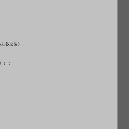
议决议公告》；

》）；
