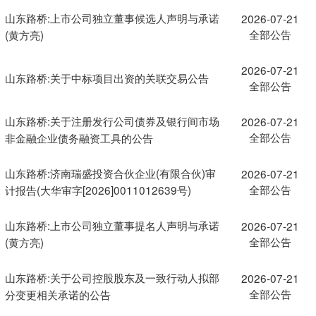
山东路桥:上市公司独立董事候选人声明与承诺
2026-07-21
全部公告
(黄方亮)
2026-07-21
山东路桥:关于中标项目出资的关联交易公告
全部公告
山东路桥:关于注册发行公司债券及银行间市场
2026-07-21
全部公告
非金融企业债务融资工具的公告
山东路桥:济南瑞盛投资合伙企业(有限合伙)审
2026-07-21
全部公告
计报告(大华审字[2026]0011012639号)
山东路桥:上市公司独立董事提名人声明与承诺
2026-07-21
全部公告
(黄方亮)
山东路桥:关于公司控股股东及一致行动人拟部
2026-07-21
全部公告
分变更相关承诺的公告