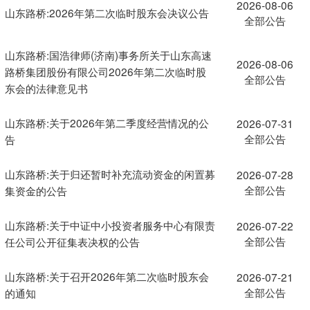
2026-08-06
山东路桥:2026年第二次临时股东会决议公告
全部公告
山东路桥:国浩律师(济南)事务所关于山东高速
2026-08-06
路桥集团股份有限公司2026年第二次临时股
全部公告
东会的法律意见书
山东路桥:关于2026年第二季度经营情况的公
2026-07-31
全部公告
告
山东路桥:关于归还暂时补充流动资金的闲置募
2026-07-28
全部公告
集资金的公告
山东路桥:关于中证中小投资者服务中心有限责
2026-07-22
全部公告
任公司公开征集表决权的公告
山东路桥:关于召开2026年第二次临时股东会
2026-07-21
全部公告
的通知