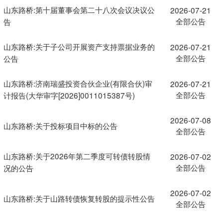
山东路桥:第十届董事会第二十八次会议决议公
2026-07-21
全部公告
告
山东路桥:关于子公司开展资产支持票据业务的
2026-07-21
全部公告
公告
山东路桥:济南瑞盛投资合伙企业(有限合伙)审
2026-07-21
全部公告
计报告(大华审字[2026]0011015387号)
2026-07-08
山东路桥:关于投标项目中标的公告
全部公告
山东路桥:关于2026年第二季度可转债转股情
2026-07-02
全部公告
况的公告
2026-07-02
山东路桥:关于山路转债恢复转股的提示性公告
全部公告