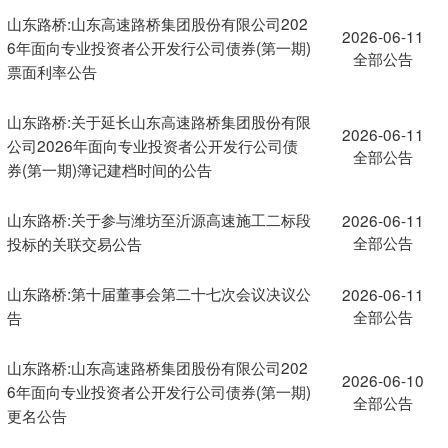
山东路桥:山东高速路桥集团股份有限公司202
2026-06-11
6年面向专业投资者公开发行公司债券(第一期)
全部公告
票面利率公告
山东路桥:关于延长山东高速路桥集团股份有限
2026-06-11
公司2026年面向专业投资者公开发行公司债
全部公告
券(第一期)簿记建档时间的公告
山东路桥:关于参与潍坊至沂源高速施工二标段
2026-06-11
全部公告
投标的关联交易公告
山东路桥:第十届董事会第二十七次会议决议公
2026-06-11
全部公告
告
山东路桥:山东高速路桥集团股份有限公司202
2026-06-10
6年面向专业投资者公开发行公司债券(第一期)
全部公告
更名公告