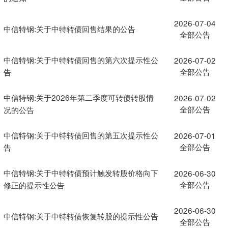
2026-07-04
中信特钢:关于中特转债回售结果的公告
全部公告
中信特钢:关于中特转债回售的第六次提示性公
2026-07-02
全部公告
告
中信特钢:关于2026年第二季度可转债转股情
2026-07-02
全部公告
况的公告
中信特钢:关于中特转债回售的第五次提示性公
2026-07-01
全部公告
告
中信特钢:关于中特转债预计触发转股价格向下
2026-06-30
全部公告
修正的提示性公告
2026-06-30
中信特钢:关于中特转债恢复转股的提示性公告
全部公告