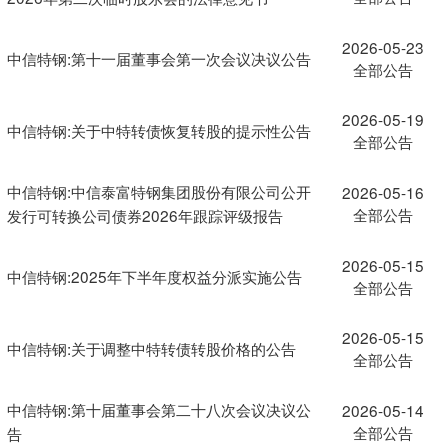
2026-05-23
中信特钢:第十一届董事会第一次会议决议公告
全部公告
2026-05-19
中信特钢:关于中特转债恢复转股的提示性公告
全部公告
中信特钢:中信泰富特钢集团股份有限公司公开
2026-05-16
全部公告
发行可转换公司债券2026年跟踪评级报告
2026-05-15
中信特钢:2025年下半年度权益分派实施公告
全部公告
2026-05-15
中信特钢:关于调整中特转债转股价格的公告
全部公告
中信特钢:第十届董事会第二十八次会议决议公
2026-05-14
全部公告
告