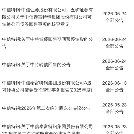
中信特钢:中信证券股份有限公司、五矿证券有
2026-06-24
限公司关于中信泰富特钢集团股份有限公司可
全部公告
转换公司债券回售事项的核查意见
中信特钢:关于中特转债回售期间暂停转股的公
2026-06-24
全部公告
告
2026-06-24
中信特钢:关于中特转债回售的公告
全部公告
中信特钢:中信泰富特钢集团股份有限公司A股
2026-06-13
全部公告
可转换公司债券受托管理事务报告(2025年度)
2026-05-23
中信特钢:2026年第二次临时股东会决议公告
全部公告
中信特钢:关于中信泰富特钢集团股份有限公司
2026-05-23
全部公告
2026年第二次临时股东会的法律意见书