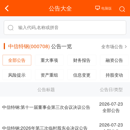
公告大全
中信特钢(000708)
公告一览
全市场公告
全部公告
重大事项
财务报告
融资公告
风险提示
资产重组
信息变更
持股变动
公告标题
公告日/类型
2026-07-23
中信特钢:第十一届董事会第三次会议决议公告
全部公告
2026-07-23
中信特钢:2026年第三次临时股东会决议公告