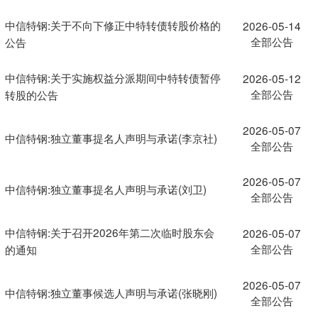
中信特钢:关于不向下修正中特转债转股价格的
2026-05-14
全部公告
公告
中信特钢:关于实施权益分派期间中特转债暂停
2026-05-12
全部公告
转股的公告
2026-05-07
中信特钢:独立董事提名人声明与承诺(李京社)
全部公告
2026-05-07
中信特钢:独立董事提名人声明与承诺(刘卫)
全部公告
中信特钢:关于召开2026年第二次临时股东会
2026-05-07
全部公告
的通知
2026-05-07
中信特钢:独立董事候选人声明与承诺(张晓刚)
全部公告