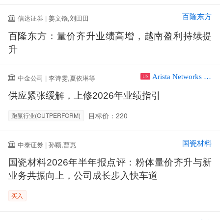
百隆东方
信达证券 | 姜文镪,刘田田
百隆东方：量价齐升业绩高增，越南盈利持续提
升
Arista Networks Inc
中金公司 | 李诗雯,夏依琳等
US
供应紧张缓解，上修2026年业绩指引
目标价：220
跑赢行业(OUTPERFORM)
国瓷材料
中泰证券 | 孙颖,曹惠
国瓷材料2026年半年报点评：粉体量价齐升与新
业务共振向上，公司成长步入快车道
买入