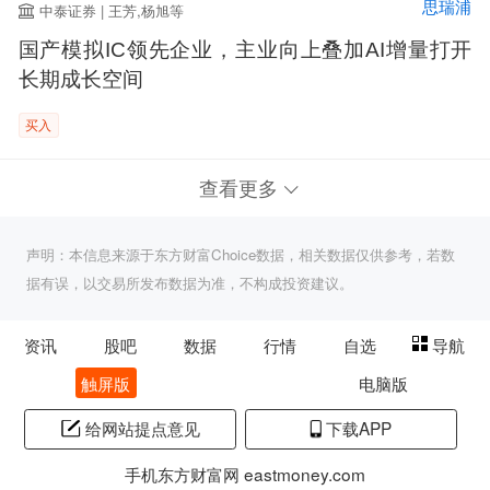
思瑞浦
中泰证券 | 王芳,杨旭等
国产模拟IC领先企业，主业向上叠加AI增量打开
长期成长空间
买入
查看更多
声明：本信息来源于东方财富Choice数据，相关数据仅供参考，若数
据有误，以交易所发布数据为准，不构成投资建议。
资讯
股吧
数据
行情
自选
导航
触屏版
电脑版
给网站提点意见
下载APP
手机东方财富网 eastmoney.com