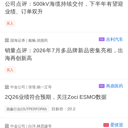
公司点评：500kV海缆持续交付，下半年有望迎
业绩、订单双升
买入
吉利汽车
国海证券 | 戴畅,胡惠民
HK
销量点评：2026年7月多品牌新品密集亮相，出
海再创新高
买入
再鼎医药
中金公司 | 张琎,杨一正等
HK
2Q26业绩符合预期，关注Zoci ESMO数据
目标价：20.2
跑赢行业(OUTPERFORM)
爱彼迎
中金公司 | 白洋,林思婕等
US