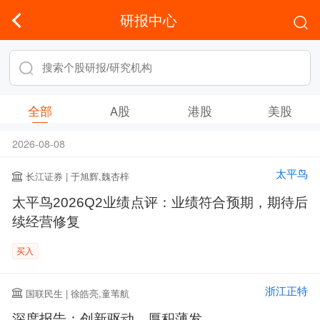
研报中心
全部
A股
港股
美股
2026-08-08
太平鸟
长江证券 | 于旭辉,魏杏梓
太平鸟2026Q2业绩点评：业绩符合预期，期待后
续经营修复
买入
浙江正特
国联民生 | 徐皓亮,童苇航
深度报告：创新驱动，厚积薄发