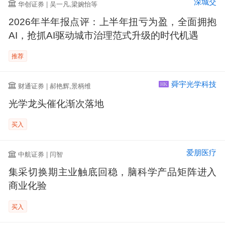
深城交
华创证券 | 吴一凡,梁婉怡等
2026年半年报点评：上半年扭亏为盈，全面拥抱
AI，抢抓AI驱动城市治理范式升级的时代机遇
推荐
舜宇光学科技
财通证券 | 郝艳辉,景柄维
HK
光学龙头催化渐次落地
买入
爱朋医疗
中航证券 | 闫智
集采切换期主业触底回稳，脑科学产品矩阵进入
商业化验
买入