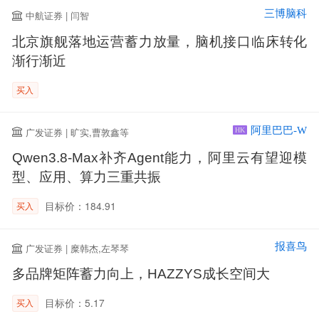
三博脑科
中航证券 | 闫智
北京旗舰落地运营蓄力放量，脑机接口临床转化
渐行渐近
买入
阿里巴巴-W
广发证券 | 旷实,曹敦鑫等
HK
Qwen3.8-Max补齐Agent能力，阿里云有望迎模
型、应用、算力三重共振
目标价：184.91
买入
报喜鸟
广发证券 | 糜韩杰,左琴琴
多品牌矩阵蓄力向上，HAZZYS成长空间大
目标价：5.17
买入