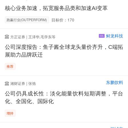
核心业务加速，拓宽服务品类和加速AI变革
目标价：170
跑赢行业(OUTPERFORM)
鲟龙科技
方正证券 | 王泽华,毛学东等
HK
公司深度报告：鱼子酱全球龙头量价齐升，C端拓
展助力品牌跃迁
推荐
东鹏饮料
湘财证券 | 张弛
公司仍具成长性：淡化能量饮料短期调整，平台
化、全国化、国际化
增持