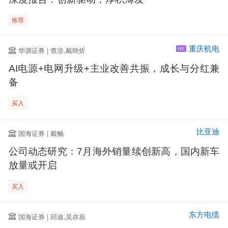
推荐
重庆机电
华源证券 | 查浩,戴映炘
HK
AI电源+电网升级+主业改善共振，成长与分红兼
备
买入
比亚迪
国海证券 | 戴畅
公司动态研究：7月海外销量续创新高，国内新车
放量或开启
买入
东方电缆
国海证券 | 邱迪,吴亦辰