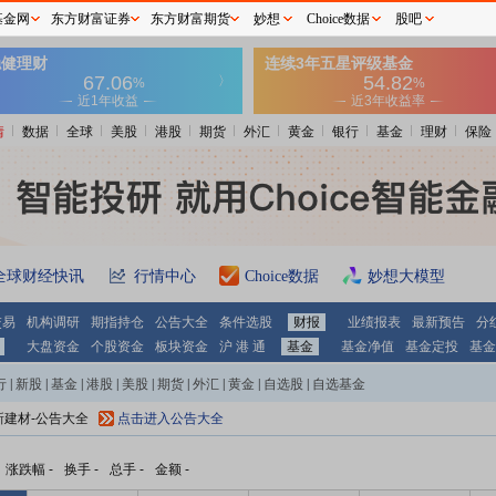
基金网
东方财富证券
东方财富期货
妙想
Choice数据
股吧
情
数据
全球
美股
港股
期货
外汇
黄金
银行
基金
理财
保险
全球财经快讯
行情中心
Choice数据
妙想大模型
交易
机构调研
期指持仓
公告大全
条件选股
财报
业绩报表
最新预告
分
大盘资金
个股资金
板块资金
沪 港 通
基金
基金净值
基金定投
基金
行
|
新股
|
基金
|
港股
|
美股
|
期货
|
外汇
|
黄金
|
自选股
|
自选基金
新建材-公告大全
点击进入公告大全
涨跌幅
-
换手
-
总手
-
金额
-