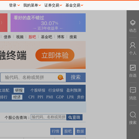
登录
我的菜单
证券交易
基金交易
动态
债券
视频
股吧
基金吧
博客
搜索
个人
自选
0
红送配
研报
个股研报
行业研报
盈利预测
排行
经济
CPI
PPI
PMI
GDP
LPR
房价
消息
个股公告查询：
搜索
行情
股吧
数据