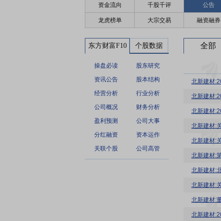
资金流向
千股千评
公告
龙虎榜单
大宗交易
融资融券
全部
东方财富F10
个股数据
操盘必读
股东研究
资讯公告
股本结构
北新建材:
经营分析
行业分析
北新建材:
公司概况
财务分析
北新建材:
盈利预测
公司大事
北新建材:
分红融资
资本运作
北新建材:
关联个股
公司高管
北新建材:
北新建材:
北新建材: