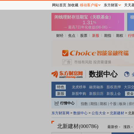
网站首页
加收藏
移动客户端
东方财富
天天
财经
焦点
股票
新股
期指
期权
行
数据中心
特色
龙虎榜单
融资融券
股权质押
大宗
新股
新股申购
新股日历
新股上会
资金
行情中心
指数
|
期指
|
期权
|
个股
|
板块
|
排
东方财富网
>
数据中心
>
公告大全
>
北新建材
> 北
北新建材(000786)
最新价
-
涨跌
-