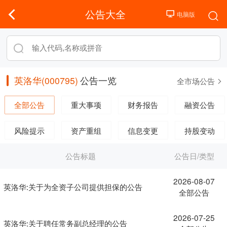
公告大全
英洛华(000795)
公告一览
全市场公告
全部公告
重大事项
财务报告
融资公告
风险提示
资产重组
信息变更
持股变动
公告标题
公告日/类型
2026-08-07
英洛华:关于为全资子公司提供担保的公告
全部公告
2026-07-25
英洛华:关于聘任常务副总经理的公告