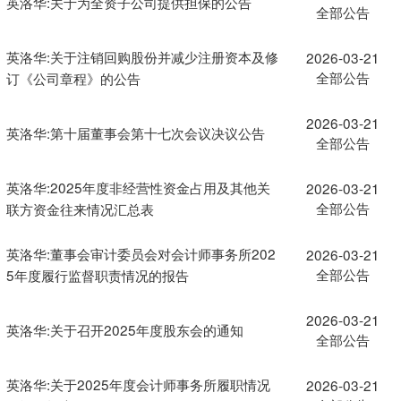
英洛华:关于为全资子公司提供担保的公告
全部公告
英洛华:关于注销回购股份并减少注册资本及修
2026-03-21
全部公告
订《公司章程》的公告
2026-03-21
英洛华:第十届董事会第十七次会议决议公告
全部公告
英洛华:2025年度非经营性资金占用及其他关
2026-03-21
全部公告
联方资金往来情况汇总表
英洛华:董事会审计委员会对会计师事务所202
2026-03-21
全部公告
5年度履行监督职责情况的报告
2026-03-21
英洛华:关于召开2025年度股东会的通知
全部公告
英洛华:关于2025年度会计师事务所履职情况
2026-03-21