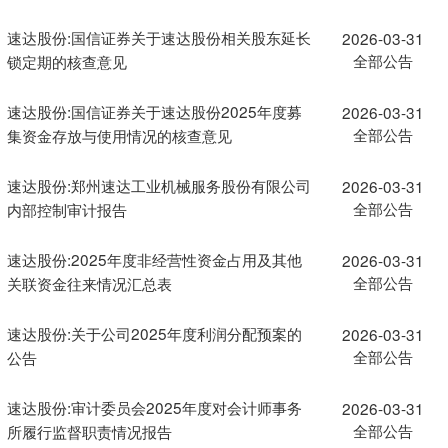
速达股份:国信证券关于速达股份相关股东延长
2026-03-31
全部公告
锁定期的核查意见
速达股份:国信证券关于速达股份2025年度募
2026-03-31
全部公告
集资金存放与使用情况的核查意见
速达股份:郑州速达工业机械服务股份有限公司
2026-03-31
全部公告
内部控制审计报告
速达股份:2025年度非经营性资金占用及其他
2026-03-31
全部公告
关联资金往来情况汇总表
速达股份:关于公司2025年度利润分配预案的
2026-03-31
全部公告
公告
速达股份:审计委员会2025年度对会计师事务
2026-03-31
全部公告
所履行监督职责情况报告