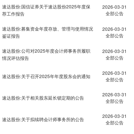
速达股份:国信证券关于速达股份2025年度保
2026-03-31
全部公告
荐工作报告
速达股份:募集资金年度存放、管理与使用情况
2026-03-31
全部公告
鉴证报告
速达股份:公司对2025年度会计师事务所履职
2026-03-31
全部公告
情况评估报告
2026-03-31
速达股份:关于召开2025年年度股东会的通知
全部公告
2026-03-31
速达股份:关于相关股东延长锁定期的公告
全部公告
2026-03-31
速达股份:关于拟续聘会计师事务所的公告
全部公告