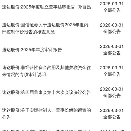
2026-03-31
速达股份:2025年度独立董事述职报告_孙自愿
全部公告
速达股份:国信证券关于速达股份2025年度内
2026-03-31
全部公告
部控制评价报告的核查意见
2026-03-31
速达股份:2025年年度审计报告
全部公告
速达股份:非经营性资金占用及其他关联资金往
2026-03-31
全部公告
来情况的专项审计说明
2026-03-31
速达股份:第四届董事会第十六次会议决议公告
全部公告
速达股份:关于实际控制人、董事长解除留置的
2026-03-21
全部公告
公告