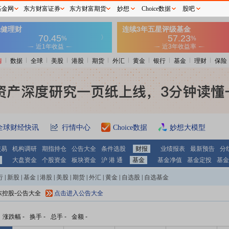
基金网
东方财富证券
东方财富期货
妙想
Choice数据
股吧
情
数据
全球
美股
港股
期货
外汇
黄金
银行
基金
理财
保险
全球财经快讯
行情中心
Choice数据
妙想大模型
交易
机构调研
期指持仓
公告大全
条件选股
财报
业绩报表
最新预告
分
大盘资金
个股资金
板块资金
沪 港 通
基金
基金净值
基金定投
基金
行
|
新股
|
基金
|
港股
|
美股
|
期货
|
外汇
|
黄金
|
自选股
|
自选基金
东控股-公告大全
点击进入公告大全
涨跌幅
-
换手
-
总手
-
金额
-