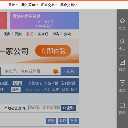
登录
我的菜单
证券交易
基金交易
动态
债券
视频
股吧
基金吧
博客
搜索
个人
自选
0
红送配
研报
个股研报
行业研报
盈利预测
排行
经济
CPI
PPI
PMI
GDP
LPR
房价
消息
个股公告查询：
搜索
行情
股吧
数据