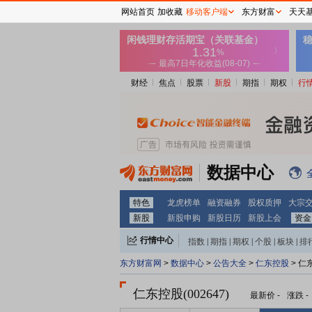
网站首页
加收藏
移动客户端
东方财富
天天
财经
焦点
股票
新股
期指
期权
行
数据中心
特色
龙虎榜单
融资融券
股权质押
大宗
新股
新股申购
新股日历
新股上会
资金
行情中心
指数
|
期指
|
期权
|
个股
|
板块
|
排
东方财富网
>
数据中心
>
公告大全
>
仁东控股
> 仁
仁东控股(002647)
最新价
-
涨跌
-