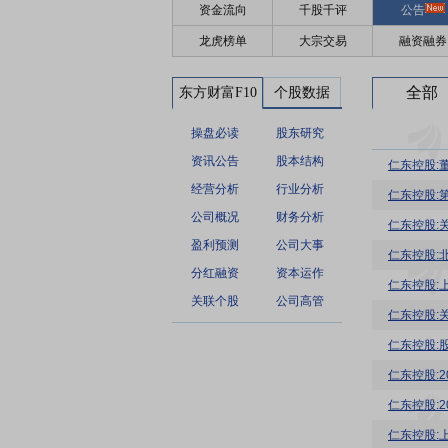
资金流向
千股千评
公告
龙虎榜单
大宗交易
融资融券
全部
东方财富F10
个股数据
操盘必读
股东研究
资讯公告
股本结构
仁东控股:
经营分析
行业分析
仁东控股:
公司概况
财务分析
仁东控股:
盈利预测
公司大事
分红融资
资本运作
关联个股
公司高管
仁东控股:
仁东控股:
仁东控股:
仁东控股:
仁东控股: