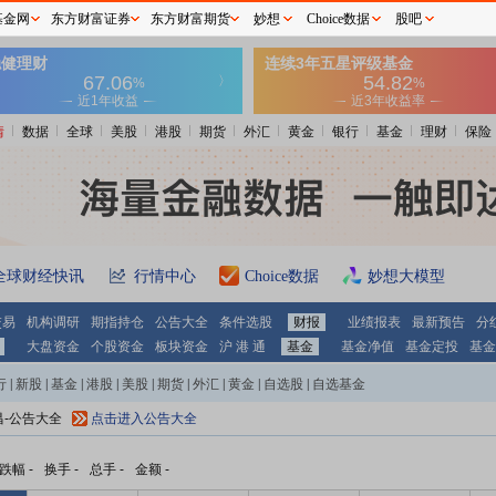
基金网
东方财富证券
东方财富期货
妙想
Choice数据
股吧
情
数据
全球
美股
港股
期货
外汇
黄金
银行
基金
理财
保险
全球财经快讯
行情中心
Choice数据
妙想大模型
交易
机构调研
期指持仓
公告大全
条件选股
财报
业绩报表
最新预告
分
大盘资金
个股资金
板块资金
沪 港 通
基金
基金净值
基金定投
基金
行
|
新股
|
基金
|
港股
|
美股
|
期货
|
外汇
|
黄金
|
自选股
|
自选基金
昌-公告大全
点击进入公告大全
跌幅
-
换手
-
总手
-
金额
-