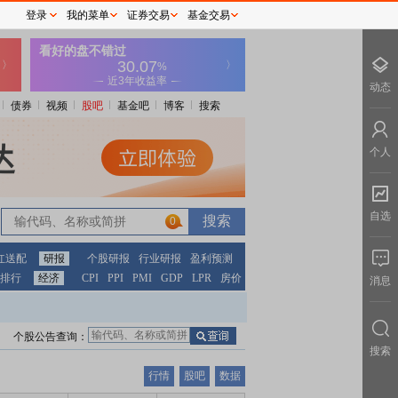
登录
我的菜单
证券交易
基金交易
动态
债券
视频
股吧
基金吧
博客
搜索
个人
自选
0
红送配
研报
个股研报
行业研报
盈利预测
排行
经济
CPI
PPI
PMI
GDP
LPR
房价
消息
个股公告查询：
搜索
行情
股吧
数据