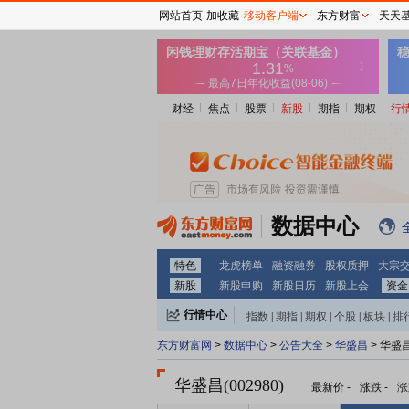
网站首页
加收藏
移动客户端
东方财富
天天
财经
焦点
股票
新股
期指
期权
行
数据中心
特色
龙虎榜单
融资融券
股权质押
大宗
新股
新股申购
新股日历
新股上会
资金
行情中心
指数
|
期指
|
期权
|
个股
|
板块
|
排
东方财富网
>
数据中心
>
公告大全
>
华盛昌
> 华盛
华盛昌(002980)
最新价
-
涨跌
-
涨