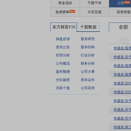
资金流向
千股千评
公告
龙虎榜单
大宗交易
高管持股
全部
东方财富F10
个股数据
操盘必读
股东研究
资讯公告
股本结构
华盛昌:股
经营分析
行业分析
华盛昌:关
公司概况
财务分析
华盛昌:股
盈利预测
公司大事
华盛昌:股
分红融资
资本运作
华盛昌:2
关联个股
公司高管
华盛昌:2
华盛昌:关
华盛昌:关
华盛昌:关
华盛昌:第