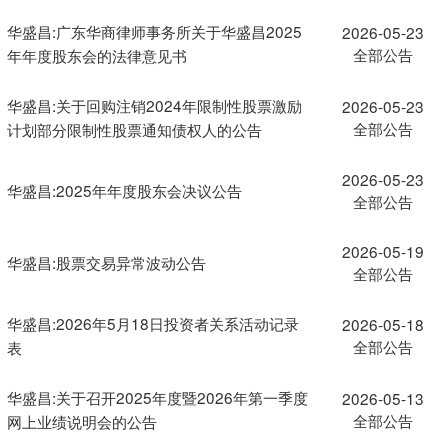
华盛昌:广东华商律师事务所关于华盛昌2025
2026-05-23
全部公告
年年度股东会的法律意见书
华盛昌:关于回购注销2024年限制性股票激励
2026-05-23
全部公告
计划部分限制性股票通知债权人的公告
2026-05-23
华盛昌:2025年年度股东会决议公告
全部公告
2026-05-19
华盛昌:股票交易异常波动公告
全部公告
华盛昌:2026年5月18日投资者关系活动记录
2026-05-18
全部公告
表
华盛昌:关于召开2025年度暨2026年第一季度
2026-05-13
全部公告
网上业绩说明会的公告