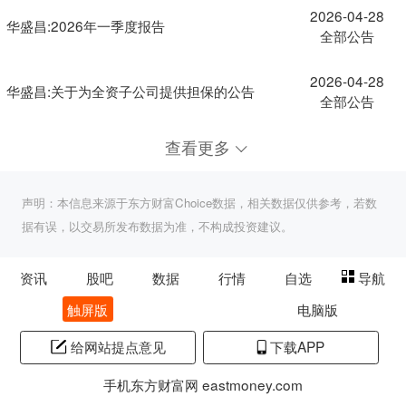
2026-04-28
华盛昌:2026年一季度报告
全部公告
2026-04-28
华盛昌:关于为全资子公司提供担保的公告
全部公告
查看更多
声明：本信息来源于东方财富Choice数据，相关数据仅供参考，若数
据有误，以交易所发布数据为准，不构成投资建议。
资讯
股吧
数据
行情
自选
导航
触屏版
电脑版
给网站提点意见
下载APP
手机东方财富网 eastmoney.com