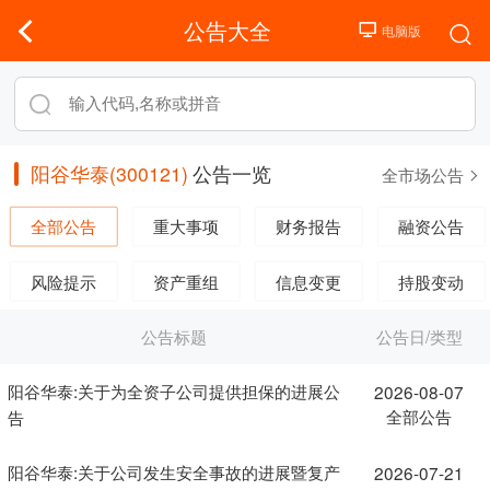
公告大全
阳谷华泰(300121)
公告一览
全市场公告
全部公告
重大事项
财务报告
融资公告
风险提示
资产重组
信息变更
持股变动
公告标题
公告日/类型
阳谷华泰:关于为全资子公司提供担保的进展公
2026-08-07
全部公告
告
阳谷华泰:关于公司发生安全事故的进展暨复产
2026-07-21