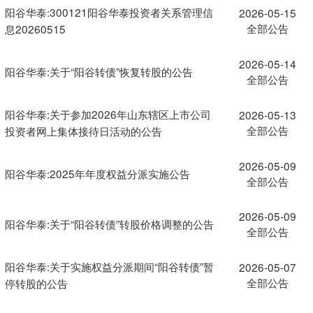
阳谷华泰:300121阳谷华泰投资者关系管理信
2026-05-15
全部公告
息20260515
2026-05-14
阳谷华泰:关于“阳谷转债”恢复转股的公告
全部公告
阳谷华泰:关于参加2026年山东辖区上市公司
2026-05-13
全部公告
投资者网上集体接待日活动的公告
2026-05-09
阳谷华泰:2025年年度权益分派实施公告
全部公告
2026-05-09
阳谷华泰:关于“阳谷转债”转股价格调整的公告
全部公告
阳谷华泰:关于实施权益分派期间“阳谷转债”暂
2026-05-07
全部公告
停转股的公告