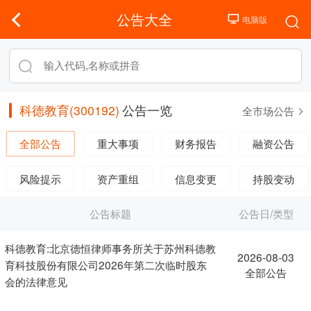
公告大全
科德教育(300192)
公告一览
全市场公告
全部公告
重大事项
财务报告
融资公告
风险提示
资产重组
信息变更
持股变动
公告标题
公告日/类型
科德教育:北京德恒律师事务所关于苏州科德教
2026-08-03
育科技股份有限公司2026年第二次临时股东
全部公告
会的法律意见