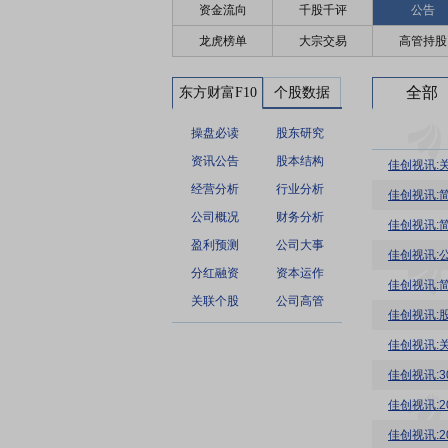
资金流向
千股千评
公告
龙虎榜单
大宗交易
高管持股
全部
东方财富F10
个股数据
操盘必读
股东研究
资讯公告
股本结构
佳创视讯:
经营分析
行业分析
佳创视讯:
公司概况
财务分析
佳创视讯:
盈利预测
公司大事
佳创视讯:
分红融资
资本运作
佳创视讯:
关联个股
公司高管
佳创视讯:
佳创视讯:
佳创视讯:3
佳创视讯:
佳创视讯: