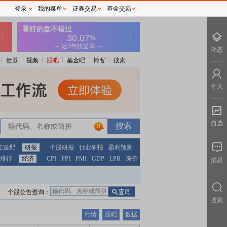
登录
我的菜单
证券交易
基金交易
动态
债券
视频
股吧
基金吧
博客
搜索
个人
自选
0
红送配
研报
个股研报
行业研报
盈利预测
排行
经济
CPI
PPI
PMI
GDP
LPR
房价
消息
个股公告查询：
搜索
行情
股吧
数据