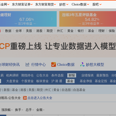
基金网
东方财富证券
东方财富期货
妙想
Choice数据
股吧
情
数据
全球
美股
港股
期货
外汇
黄金
银行
基金
理财
保险
全球财经快讯
行情中心
Choice数据
妙想大模型
交易
机构调研
期指持仓
公告大全
条件选股
财报
业绩报表
最新预告
分
大盘资金
个股资金
板块资金
沪 港 通
基金
基金净值
基金定投
基金
行
|
新股
|
基金
|
港股
|
美股
|
期货
|
外汇
|
黄金
|
自选股
|
自选基金
创视讯-公告大全
点击进入公告大全
涨跌幅
-
换手
-
总手
-
金额
-