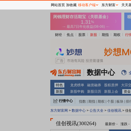
网站首页
加收藏
移动客户端
东方财富
天天
财经
焦点
股票
新股
期指
期权
行
数据中心
特色
龙虎榜单
融资融券
股权质押
大宗
新股
新股申购
新股日历
新股上会
资金
行情中心
指数
|
期指
|
期权
|
个股
|
板块
|
排
东方财富网
>
数据中心
>
公告大全
>
佳创视讯
> 佳
佳创视讯(300264)
最新价
-
涨跌
-