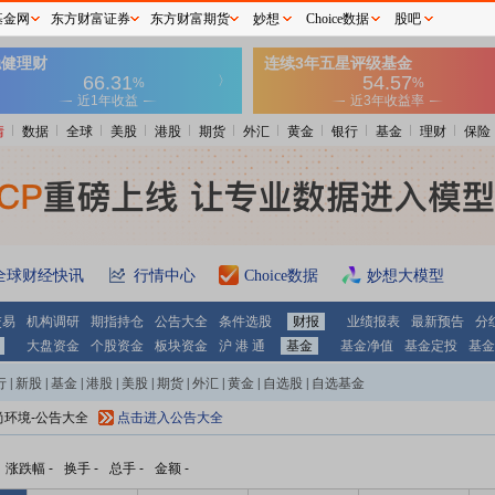
基金网
东方财富证券
东方财富期货
妙想
Choice数据
股吧
情
数据
全球
美股
港股
期货
外汇
黄金
银行
基金
理财
保险
全球财经快讯
行情中心
Choice数据
妙想大模型
交易
机构调研
期指持仓
公告大全
条件选股
财报
业绩报表
最新预告
分
大盘资金
个股资金
板块资金
沪 港 通
基金
基金净值
基金定投
基金
行
|
新股
|
基金
|
港股
|
美股
|
期货
|
外汇
|
黄金
|
自选股
|
自选基金
尚环境-公告大全
点击进入公告大全
涨跌幅
-
换手
-
总手
-
金额
-