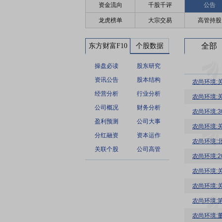
资金流向
千股千评
公告
龙虎榜单
大宗交易
高管持股
全部
东方财富F10
个股数据
操盘必读
股东研究
资讯公告
股本结构
农尚环境:
经营分析
行业分析
农尚环境:
公司概况
财务分析
农尚环境:3
盈利预测
公司大事
农尚环境:
分红融资
资本运作
关联个股
公司高管
农尚环境:
农尚环境:
农尚环境:
农尚环境:
农尚环境:董