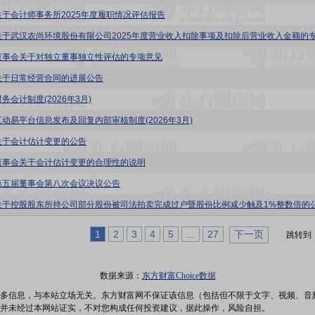
关于会计师事务所2025年度履职情况评估报告
董事会关于对独立董事独立性评估的专项意见
关于日常经营合同的进展公告
务会计制度(2026年3月)
互动易平台信息发布及回复内部审核制度(2026年3月)
关于会计估计变更的公告
董事会关于会计估计变更的合理性的说明
第五届董事会第八次会议决议公告
关于控股股东所持公司部分股份被司法拍卖完成过户暨股份比例减少触及1%整数倍的
1
2
3
4
5
...
27
下一页
跳转到
数据来源：
东方财富Choice数据
多信息，与本站立场无关。东方财富网不保证该信息（包括但不限于文字、视频、音
并未经过本网站证实，不对您构成任何投资建议，据此操作，风险自担。