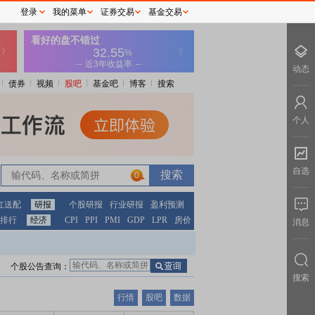
登录
我的菜单
证券交易
基金交易
动态
债券
视频
股吧
基金吧
博客
搜索
个人
自选
0
红送配
研报
个股研报
行业研报
盈利预测
排行
经济
CPI
PPI
PMI
GDP
LPR
房价
消息
个股公告查询：
搜索
行情
股吧
数据