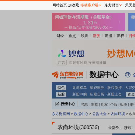
网站首页
加收藏
移动客户端
东方财富
天天
财经
焦点
股票
新股
期指
期权
行
数据中心
特色
龙虎榜单
融资融券
股权质押
大宗
新股
新股申购
新股日历
新股上会
资金
行情中心
指数
|
期指
|
期权
|
个股
|
板块
|
排
东方财富网
>
数据中心
>
公告大全
>
农尚环境
> 农
农尚环境(300536)
最新价
-
涨跌
-